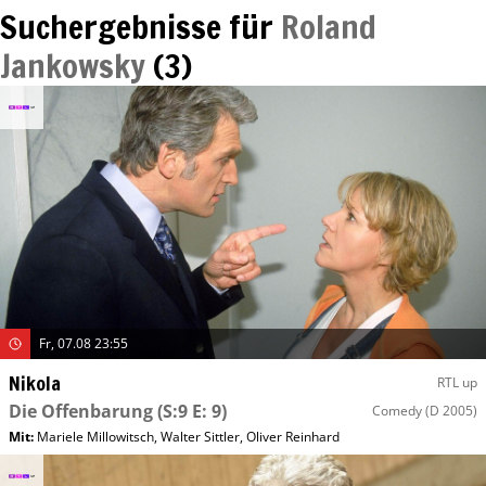
Suchergebnisse für
Roland
Jankowsky
(
3
)
Fr, 07.08 23:55
Nikola
RTL up
Die Offenbarung
(S:9 E: 9)
Comedy
(D 2005)
Mit
:
Mariele Millowitsch
,
Walter Sittler
,
Oliver Reinhard