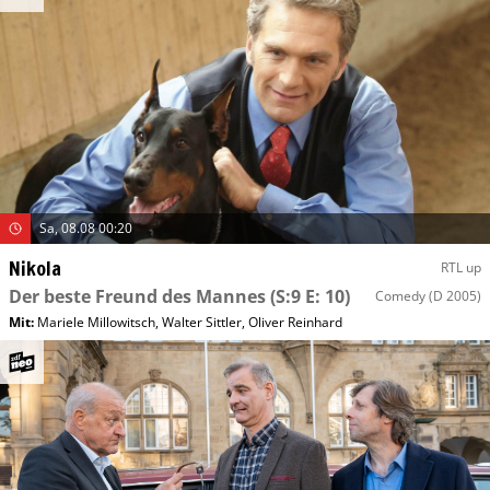
Sa, 08.08 00:20
Nikola
RTL up
Der beste Freund des Mannes
(S:9 E: 10)
Comedy
(D 2005)
Mit
:
Mariele Millowitsch
,
Walter Sittler
,
Oliver Reinhard