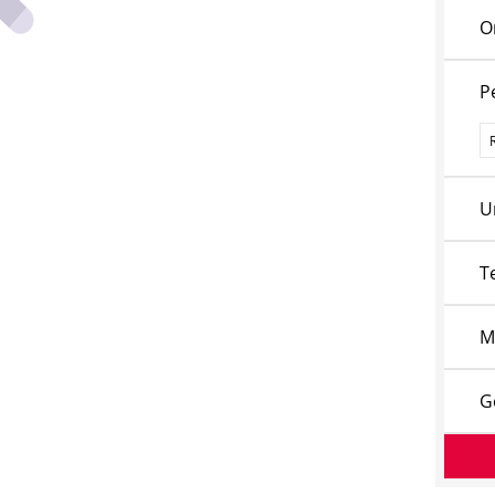
O
P
P
U
T
M
G