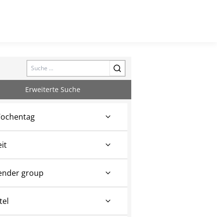
Search
Erweiterte Suche
ochentag
eit
ender group
tel