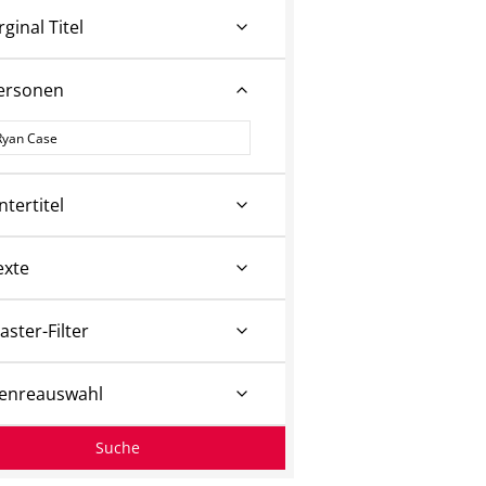
rginal Titel
ersonen
ersonen
ntertitel
exte
aster-Filter
enreauswahl
Suche