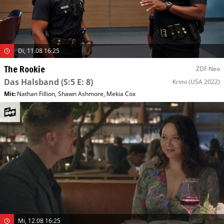
Di, 11.08 16:25
The Rookie
ZDF Neo
Das Halsband
(S:5 E: 8)
Krimi
(USA 2022)
Mit
:
Nathan Fillion
,
Shawn Ashmore
,
Mekia Cox
Mi, 12.08 16:25