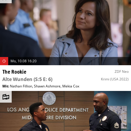
Mo, 10.08 16:20
The Rookie
ZDF Neo
Alte Wunden
(S:5 E: 6)
Krimi
(USA 2022)
Mit
:
Nathan Fillion
,
Shawn Ashmore
,
Mekia Cox