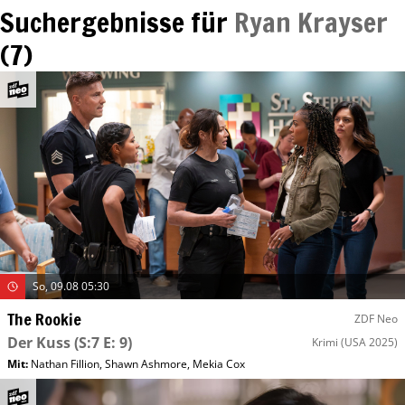
Suchergebnisse für
Ryan Krayser
(
7
)
So, 09.08 05:30
The Rookie
ZDF Neo
Der Kuss
(S:7 E: 9)
Krimi
(USA 2025)
Mit
:
Nathan Fillion
,
Shawn Ashmore
,
Mekia Cox