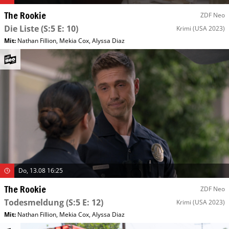
The Rookie
ZDF Neo
Die Liste
(S:5 E: 10)
Krimi
(USA 2023)
Mit
:
Nathan Fillion
,
Mekia Cox
,
Alyssa Diaz
Do, 13.08 16:25
The Rookie
ZDF Neo
Todesmeldung
(S:5 E: 12)
Krimi
(USA 2023)
Mit
:
Nathan Fillion
,
Mekia Cox
,
Alyssa Diaz