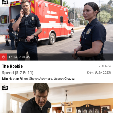
Fr, 14.08 01:45
The Rookie
ZDF Neo
Speed
(S:7 E: 11)
Krimi
(USA 2025)
Mit
:
Nathan Fillion
,
Shawn Ashmore
,
Lisseth Chavez