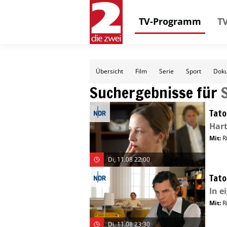
TV-Programm
TV
Übersicht
Film
Serie
Sport
Doku
Suchergebnisse für
Tato
Hart
Mit
:
R
Di, 11.08 22:00
Tato
In e
Mit
:
R
Di, 11.08 23:30