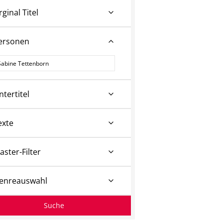
rginal Titel
ersonen
ersonen
ntertitel
exte
aster-Filter
enreauswahl
Suche