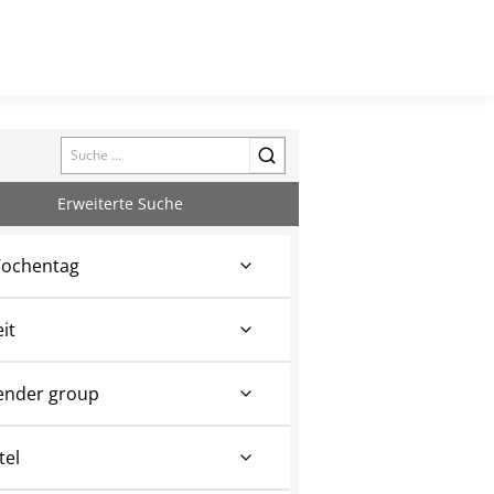
Search
Erweiterte Suche
ochentag
eit
ender group
tel