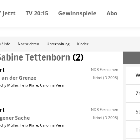
 Jetzt
TV 20:15
Gewinnspiele
Abo
 / Info
Nachrichten
Unterhaltung
Kinder
Sabine Tettenborn
(
2
)
rt
NDR Fernsehen
W
 an der Grenze
Krimi
(D 2008)
ichy Müller
,
Felix Klare
,
Carolina Vera
Z
rt
NDR Fernsehen
S
igener Sache
Krimi
(D 2008)
ichy Müller
,
Felix Klare
,
Carolina Vera
Ti