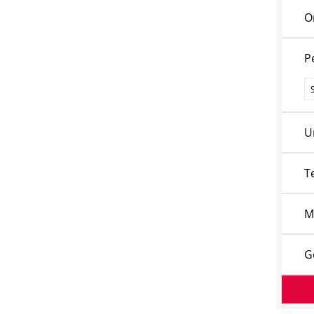
O
P
P
U
T
M
G