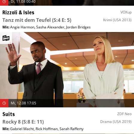
Di, 11.08 00:40
Rizzoli & Isles
VOXup
Tanz mit dem Teufel
(S:4 E: 5)
Krimi
(USA 2013)
Mit
:
Angie Harmon
,
Sasha Alexander
,
Jordan Bridges
Mi, 12.08 17:05
Suits
ZDF Neo
Rocky 8
(S:8 E: 11)
Drama
(USA 2019)
Mit
:
Gabriel Macht
,
Rick Hoffman
,
Sarah Rafferty