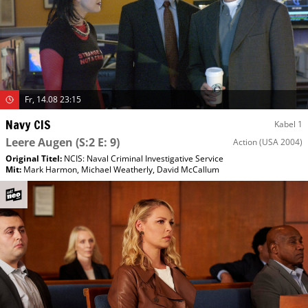
Fr, 14.08 23:15
Navy CIS
Kabel 1
Leere Augen
(S:2 E: 9)
Action
(USA 2004)
Original Titel:
NCIS: Naval Criminal Investigative Service
Mit
:
Mark Harmon
,
Michael Weatherly
,
David McCallum