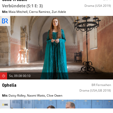
Verbündete
(S:1 E: 3)
Drama
(USA 2019)
Mit
:
Maia Mitchell
,
Cierra Ramirez
,
Zuri Adele
So, 09.08 00:10
Ophelia
BR Fernsehen
Drama
(USA,GB 2018)
Mit
:
Daisy Ridley
,
Naomi Watts
,
Clive Owen