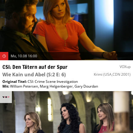
Mo, 10.08 16:00
CSI: Den Tätern auf der Spur
VOXup
Wie Kain und Abel
(S:2 E: 6)
Krimi
(USA,CDN 2001)
Original Titel:
CSI: Crime Scene Investigation
Mit
:
William Petersen
,
Marg Helgenberger
,
Gary Dourdan