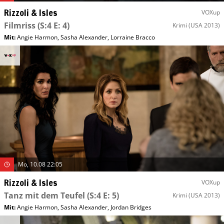
Rizzoli & Isles
VOXup
Filmriss
(S:4 E: 4)
Krimi
(USA 2013)
Mit
:
Angie Harmon
,
Sasha Alexander
,
Lorraine Bracco
Mo, 10.08 22:05
Rizzoli & Isles
VOXup
Tanz mit dem Teufel
(S:4 E: 5)
Krimi
(USA 2013)
Mit
:
Angie Harmon
,
Sasha Alexander
,
Jordan Bridges