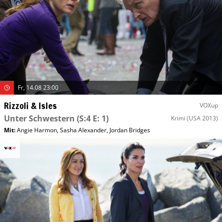
Fr, 14.08 23:00
Rizzoli & Isles
VOXup
Unter Schwestern
(S:4 E: 1)
Krimi
(USA 2013)
Mit
:
Angie Harmon
,
Sasha Alexander
,
Jordan Bridges