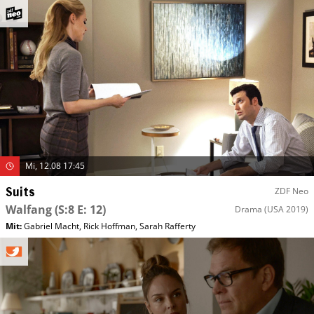
Mi, 12.08 17:45
Suits
ZDF Neo
Walfang
(S:8 E: 12)
Drama
(USA 2019)
Mit
:
Gabriel Macht
,
Rick Hoffman
,
Sarah Rafferty