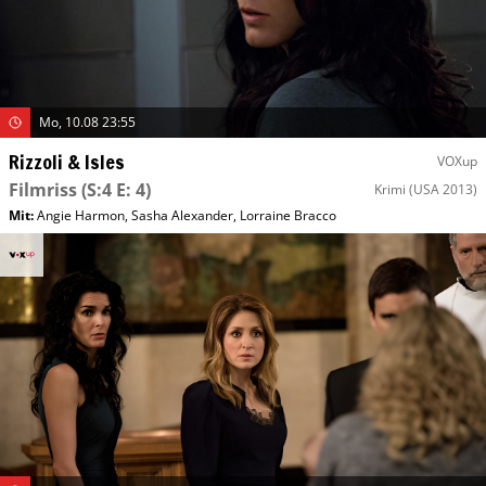
Mo, 10.08 23:55
Rizzoli & Isles
VOXup
Filmriss
(S:4 E: 4)
Krimi
(USA 2013)
Mit
:
Angie Harmon
,
Sasha Alexander
,
Lorraine Bracco