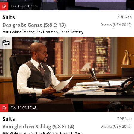
Do, 13.08 17:05
Suits
ZDF Neo
Das große Ganze
(S:8 E: 13)
Drama
(USA 2019)
Mit
:
Gabriel Macht
,
Rick Hoffman
,
Sarah Rafferty
Do, 13.08 17:45
Suits
ZDF Neo
Vom gleichen Schlag
(S:8 E: 14)
Drama
(USA 2019)
Mit
:
Gabriel Macht
,
Rick Hoffman
,
Sarah Rafferty