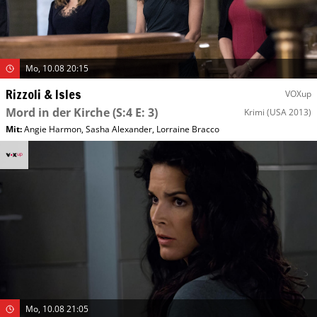
Mo, 10.08 20:15
Rizzoli & Isles
VOXup
Mord in der Kirche
(S:4 E: 3)
Krimi
(USA 2013)
Mit
:
Angie Harmon
,
Sasha Alexander
,
Lorraine Bracco
Mo, 10.08 21:05