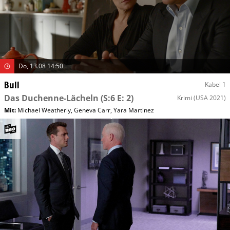
Do, 13.08 14:50
Bull
Kabel 1
Das Duchenne-Lächeln
(S:6 E: 2)
Krimi
(USA 2021)
Mit
:
Michael Weatherly
,
Geneva Carr
,
Yara Martinez