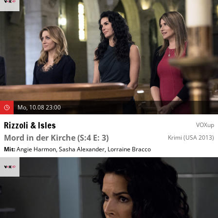
Mo, 10.08 23:00
Rizzoli & Isles
VOXup
Mord in der Kirche
(S:4 E: 3)
Krimi
(USA 2013)
Mit
:
Angie Harmon
,
Sasha Alexander
,
Lorraine Bracco