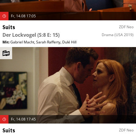
Fr, 14.08 17:05
Suits
ZDF Neo
Der Lockvogel
(S:8 E: 15)
Drama
(USA 2019)
Mit
:
Gabriel Macht
,
Sarah Rafferty
,
Dulé Hill
Fr, 14.08 17:45
Suits
ZDF Neo