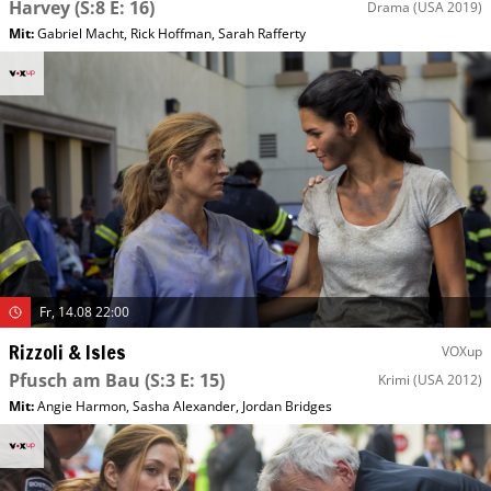
Harvey
(S:8 E: 16)
Drama
(USA 2019)
Mit
:
Gabriel Macht
,
Rick Hoffman
,
Sarah Rafferty
Fr, 14.08 22:00
Rizzoli & Isles
VOXup
Pfusch am Bau
(S:3 E: 15)
Krimi
(USA 2012)
Mit
:
Angie Harmon
,
Sasha Alexander
,
Jordan Bridges