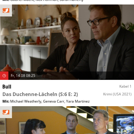
Fr, 14.08 08:25
Bull
Kabel 1
Das Duchenne-Lächeln
(S:6 E: 2)
Krimi
(USA 2021)
Mit
:
Michael Weatherly
,
Geneva Carr
,
Yara Martinez