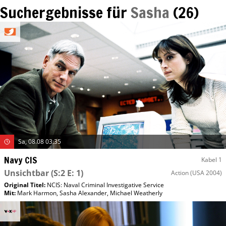
Suchergebnisse für
Sasha
(
26
)
Sa, 08.08 03:35
Navy CIS
Kabel 1
Unsichtbar
(S:2 E: 1)
Action
(USA 2004)
Original Titel:
NCIS: Naval Criminal Investigative Service
Mit
:
Mark Harmon
,
Sasha Alexander
,
Michael Weatherly