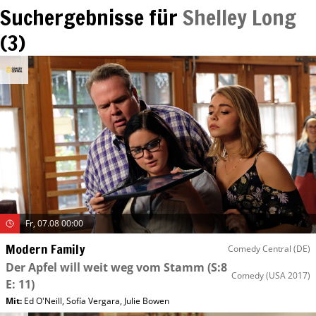
Suchergebnisse für
Shelley Long
(
3
)
Fr, 07.08 00:00
Modern Family
Comedy Central (DE)
Der Apfel will weit weg vom Stamm
(S:8
Comedy
(USA 2017)
E: 11)
Mit
:
Ed O'Neill
,
Sofía Vergara
,
Julie Bowen