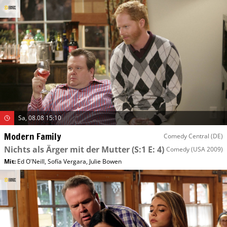
Sa, 08.08 15:10
Modern Family
Comedy Central (DE)
Nichts als Ärger mit der Mutter
(S:1 E: 4)
Comedy
(USA 2009)
Mit
:
Ed O'Neill
,
Sofía Vergara
,
Julie Bowen