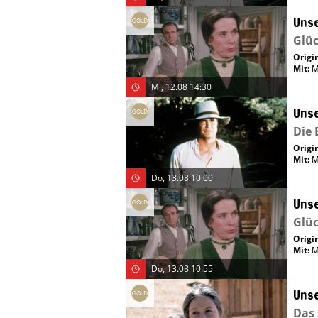
Unse
Glüc
Origin
Mit
:
M
Mi, 12.08 14:30
Unse
Die 
Origin
Mit
:
M
Do, 13.08 10:00
Unse
Glüc
Origin
Mit
:
M
Do, 13.08 10:55
Unse
Das