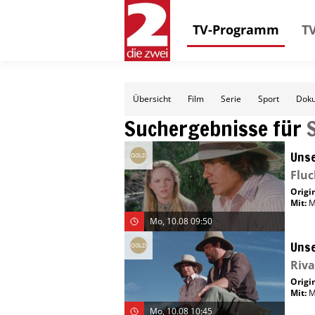
TV-Programm
TV
Übersicht
Film
Serie
Sport
Doku
Suchergebnisse für
Unse
Fluc
Origin
Mit
:
M
Mo, 10.08 09:50
Unse
Riva
Origin
Mit
:
M
Mo, 10.08 10:45