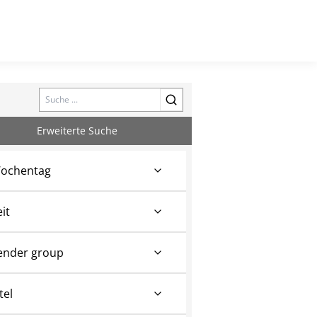
Search
Erweiterte Suche
ochentag
eit
ender group
tel