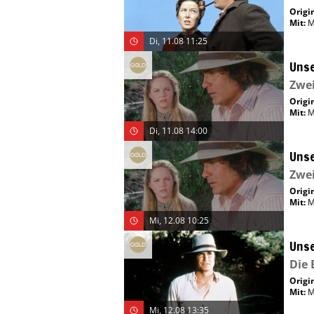
Origin
Mit
:
M
Di, 11.08 11:25
Unse
Zwei
Origin
Mit
:
M
Di, 11.08 14:00
Unse
Zwei
Origin
Mit
:
M
Mi, 12.08 10:25
Unse
Die 
Origin
Mit
:
M
Mi, 12.08 13:35