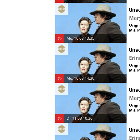
Unse
Mary
Origin
Mit
:
M
Mo, 10.08 13:35
Unse
Eri
Origin
Mit
:
M
Mo, 10.08 14:30
Unse
Mary
Origin
Mit
:
M
Di, 11.08 10:30
Unse
Eri