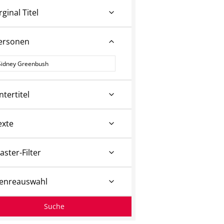
rginal Titel
ersonen
ersonen
ntertitel
exte
aster-Filter
enreauswahl
Suche