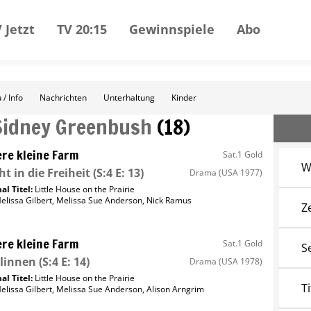
 Jetzt
TV 20:15
Gewinnspiele
Abo
 / Info
Nachrichten
Unterhaltung
Kinder
Sidney Greenbush
(
18
)
re kleine Farm
Sat.1 Gold
W
ht in die Freiheit
(S:4 E: 13)
Drama
(USA 1977)
al Titel:
Little House on the Prairie
elissa Gilbert
,
Melissa Sue Anderson
,
Nick Ramus
Z
re kleine Farm
Sat.1 Gold
S
linnen
(S:4 E: 14)
Drama
(USA 1978)
al Titel:
Little House on the Prairie
Ti
elissa Gilbert
,
Melissa Sue Anderson
,
Alison Arngrim