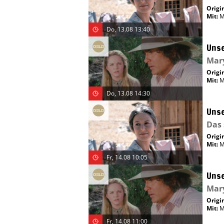
Origin
Mit
:
M
Do, 13.08 13:40
Unse
Mar
Origin
Mit
:
M
Do, 13.08 14:30
Unse
Das
Origin
Mit
:
M
Fr, 14.08 10:05
Unse
Mar
Origin
Mit
:
M
Fr, 14.08 11:00