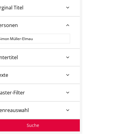
rginal Titel
ersonen
ersonen
ntertitel
exte
aster-Filter
enreauswahl
Suche