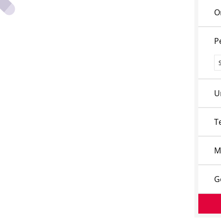
O
P
P
U
T
M
G