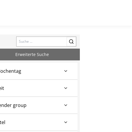
Search
Erweiterte Suche
ochentag
eit
ender group
tel