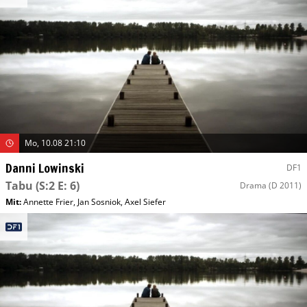
Mo, 10.08 21:10
Danni Lowinski
DF1
Tabu
(S:2 E: 6)
Drama
(D 2011)
Mit
:
Annette Frier
,
Jan Sosniok
,
Axel Siefer