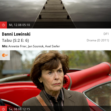
Mi, 12.08 05:10
Danni Lowinski
DF1
Tabu
(S:2 E: 6)
Drama
(D 2011)
Mit
:
Annette Frier
,
Jan Sosniok
,
Axel Siefer
Sa, 08.08 12:15