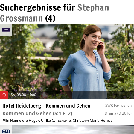
Suchergebnisse für
Stephan
Grossmann
(
4
)
Sa, 08.08 14:00
Hotel Heidelberg – Kommen und Gehen
SWR-Fernsehen
Kommen und Gehen
(S:1 E: 2)
Drama
(D 2016)
Mit
:
Hannelore Hoger
,
Ulrike C. Tscharre
,
Christoph Maria Herbst