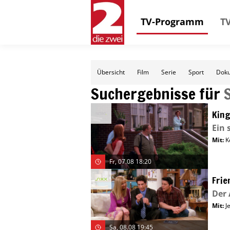
TV-Programm
TV
Übersicht
Film
Serie
Sport
Doku
Suchergebnisse für
King
Ein 
Mit
:
K
Fr, 07.08 18:20
Frie
Der 
Mit
:
J
Sa, 08.08 19:45