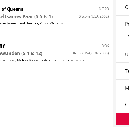
O
 of Queens
NITRO
seltsames Paar
(S:5 E: 1)
Sitcom
(USA 2002)
evin James
,
Leah Remini
,
Victor Williams
P
P
 NY
VOX
chwunden
(S:1 E: 12)
Krimi
(USA,CDN 2005)
U
ary Sinise
,
Melina Kanakaredes
,
Carmine Giovinazzo
T
M
G