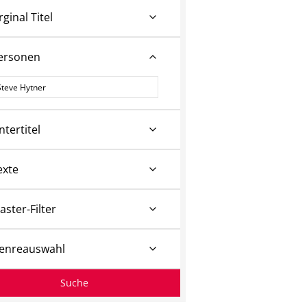
rginal Titel
ersonen
ersonen
ntertitel
exte
aster-Filter
enreauswahl
Suche