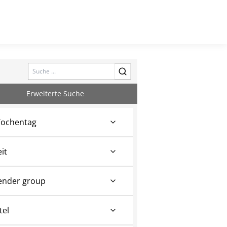
Search
Erweiterte Suche
ochentag
eit
ender group
tel