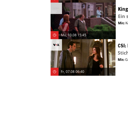
King
Ein 
Mit
:
K
Mo, 10.08 15:45
CSI:
Sti
Mit
:
G
Fr, 07.08 06:40