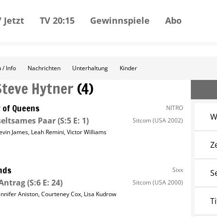
 Jetzt
TV 20:15
Gewinnspiele
Abo
 / Info
Nachrichten
Unterhaltung
Kinder
Steve Hytner
(
4
)
 of Queens
NITRO
W
seltsames Paar
(S:5 E: 1)
Sitcom
(USA 2002)
evin James
,
Leah Remini
,
Victor Williams
Z
nds
Sixx
S
Antrag
(S:6 E: 24)
Sitcom
(USA 2000)
ennifer Aniston
,
Courteney Cox
,
Lisa Kudrow
Ti