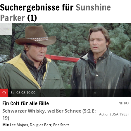
Suchergebnisse für
Sunshine
Parker
(
1
)
Sa, 08.08 10:00
Ein Colt für alle Fälle
NITRO
Schwarzer Whisky, weißer Schnee
(S:2 E:
Action
(USA 1983)
19)
Mit
:
Lee Majors
,
Douglas Barr
,
Eric Stoltz