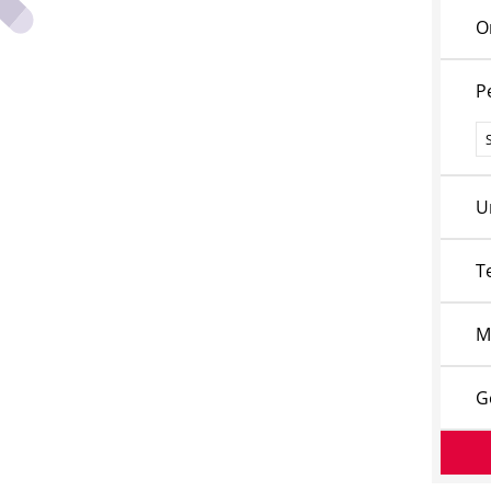
O
P
P
U
T
M
G