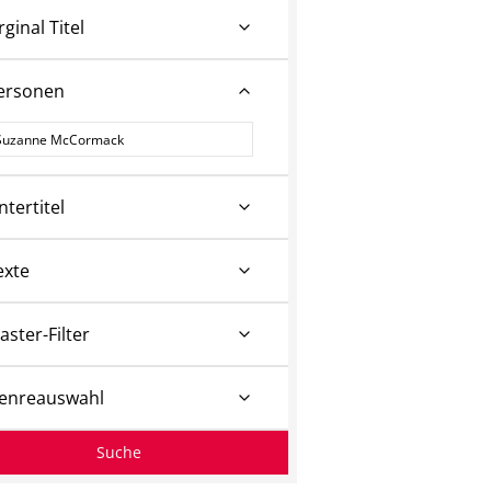
rginal Titel
ersonen
ersonen
ntertitel
exte
aster-Filter
enreauswahl
Suche