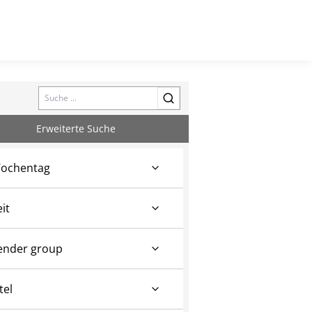
Search
Erweiterte Suche
ochentag
eit
ender group
tel