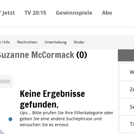
 Jetzt
TV 20:15
Gewinnspiele
Abo
 / Info
Nachrichten
Unterhaltung
Kinder
Suzanne McCormack
(
0
)
W
Z
Keine Ergebnisse
gefunden.
S
Ups... Bitte prufen Sie Ihre Filterkategorie oder
geben Sie eine andere Suchephrase und
Ti
versuchen Sie es erneut.