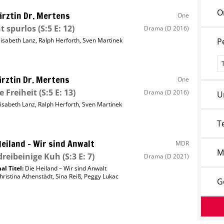
O
ärztin Dr. Mertens
One
t spurlos
(S:5 E: 12)
Drama
(D 2016)
lisabeth Lanz
,
Ralph Herforth
,
Sven Martinek
P
P
ärztin Dr. Mertens
One
ie Freiheit
(S:5 E: 13)
Drama
(D 2016)
U
lisabeth Lanz
,
Ralph Herforth
,
Sven Martinek
T
Heiland – Wir sind Anwalt
MDR
M
dreibeinige Kuh
(S:3 E: 7)
Drama
(D 2021)
al Titel:
Die Heiland – Wir sind Anwalt
hristina Athenstädt
,
Sina Reiß
,
Peggy Lukac
G