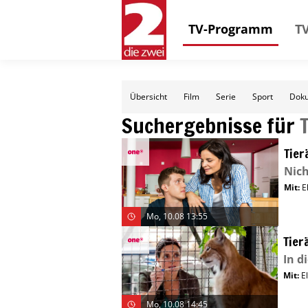
TV-Programm
TV
Übersicht
Film
Serie
Sport
Doku
Suchergebnisse für
Tier
Nich
Mit
:
E
Mo, 10.08 13:55
Tier
In d
Mit
:
E
Mo, 10.08 14:45