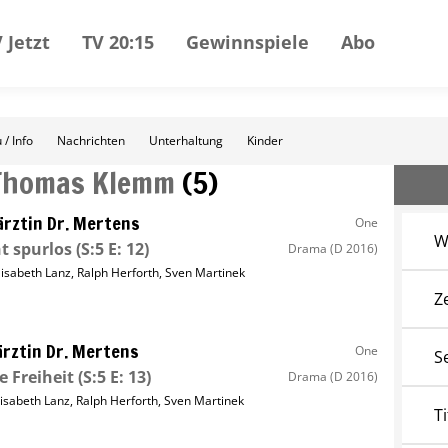
 Jetzt
TV 20:15
Gewinnspiele
Abo
 / Info
Nachrichten
Unterhaltung
Kinder
Thomas Klemm
(
5
)
ärztin Dr. Mertens
One
W
t spurlos
(S:5 E: 12)
Drama
(D 2016)
lisabeth Lanz
,
Ralph Herforth
,
Sven Martinek
Z
ärztin Dr. Mertens
One
S
ie Freiheit
(S:5 E: 13)
Drama
(D 2016)
lisabeth Lanz
,
Ralph Herforth
,
Sven Martinek
Ti