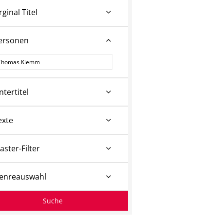
rginal Titel
ersonen
ersonen
ntertitel
exte
aster-Filter
enreauswahl
Suche