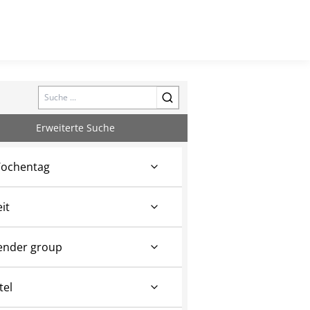
Search
Erweiterte Suche
ochentag
eit
ender group
tel