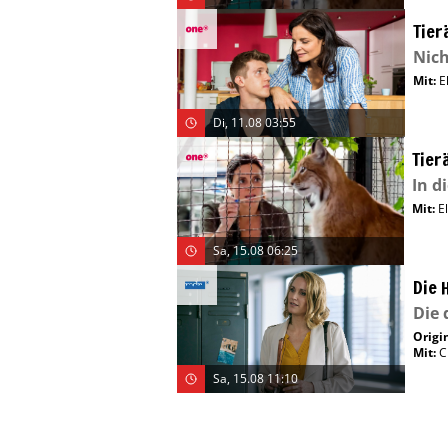
Tier
Nich
Mit
:
E
Di, 11.08 03:55
Tier
In d
Mit
:
E
Sa, 15.08 06:25
Die 
Die 
Origin
Mit
:
C
Sa, 15.08 11:10