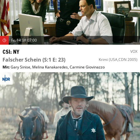
Fr, 14.08 07:00
CSI: NY
VOX
Falscher Schein
(S:1 E: 23)
Krimi
(USA,CDN 2005)
Mit
:
Gary Sinise
,
Melina Kanakaredes
,
Carmine Giovinazzo