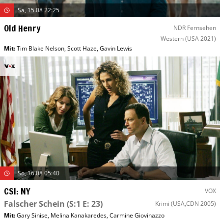
Sa, 15.08 22:25
Old Henry
NDR Fernsehen
Western
(USA 2021)
Mit
:
Tim Blake Nelson
,
Scott Haze
,
Gavin Lewis
So, 16.08 05:40
CSI: NY
VOX
Falscher Schein
(S:1 E: 23)
Krimi
(USA,CDN 2005)
Mit
:
Gary Sinise
,
Melina Kanakaredes
,
Carmine Giovinazzo