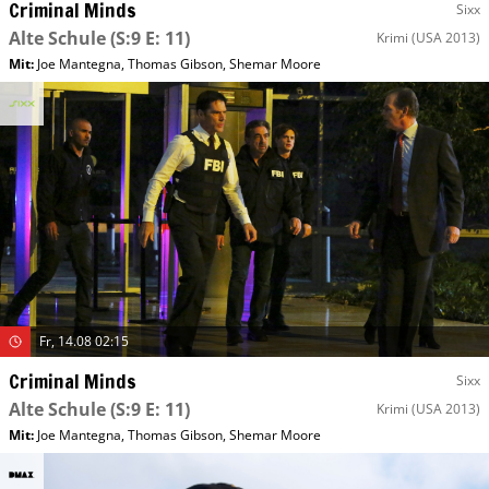
Criminal Minds
Sixx
Alte Schule
(S:9 E: 11)
Krimi
(USA 2013)
Mit
:
Joe Mantegna
,
Thomas Gibson
,
Shemar Moore
Fr, 14.08 02:15
Criminal Minds
Sixx
Alte Schule
(S:9 E: 11)
Krimi
(USA 2013)
Mit
:
Joe Mantegna
,
Thomas Gibson
,
Shemar Moore