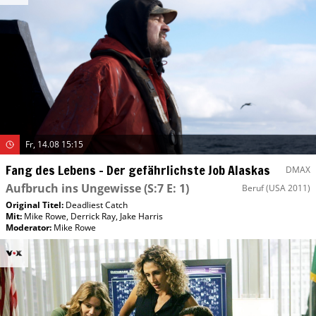
Fr, 14.08 15:15
Fang des Lebens – Der gefährlichste Job Alaskas
DMAX
Aufbruch ins Ungewisse
(S:7 E: 1)
Beruf
(USA 2011)
Original Titel:
Deadliest Catch
Mit
:
Mike Rowe
,
Derrick Ray
,
Jake Harris
Moderator
:
Mike Rowe