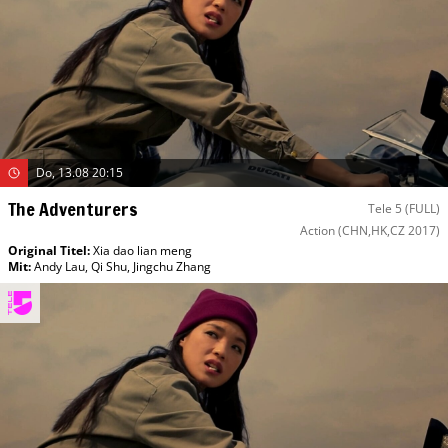
Do, 13.08 20:15
The Adventurers
Tele 5 (FULL)
Action
(CHN,HK,CZ 2017)
Original Titel:
Xia dao lian meng
Mit
:
Andy Lau
,
Qi Shu
,
Jingchu Zhang