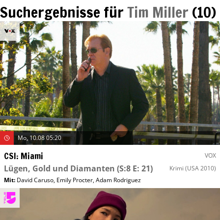
Suchergebnisse für
Tim Miller
(
10
)
Mo, 10.08 05:20
CSI: Miami
VOX
Lügen, Gold und Diamanten
(S:8 E: 21)
Krimi
(USA 2010)
Mit
:
David Caruso
,
Emily Procter
,
Adam Rodriguez