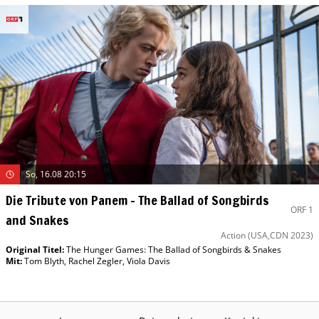
So, 16.08 20:15
Die Tribute von Panem – The Ballad of Songbirds
ORF 1
and Snakes
Action
(USA,CDN 2023)
Original Titel:
The Hunger Games: The Ballad of Songbirds & Snakes
Mit
:
Tom Blyth
,
Rachel Zegler
,
Viola Davis