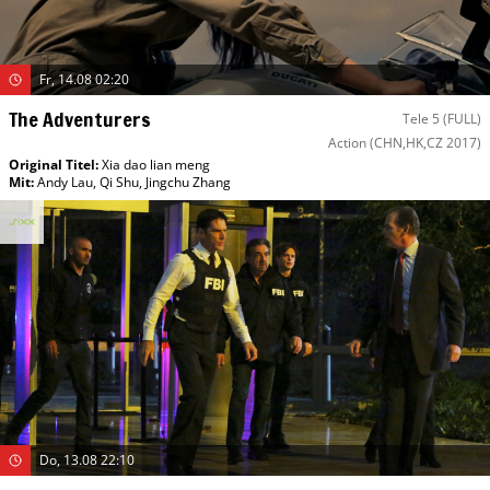
Fr, 14.08 02:20
The Adventurers
Tele 5 (FULL)
Action
(CHN,HK,CZ 2017)
Original Titel:
Xia dao lian meng
Mit
:
Andy Lau
,
Qi Shu
,
Jingchu Zhang
Do, 13.08 22:10