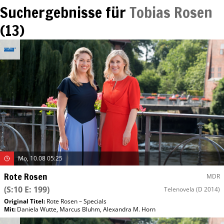
Suchergebnisse für
Tobias Rosen
(
13
)
Mo, 10.08 05:25
Rote Rosen
MDR
(S:10 E: 199)
Telenovela
(D 2014)
Original Titel:
Rote Rosen – Specials
Mit
:
Daniela Wutte
,
Marcus Bluhm
,
Alexandra M. Horn