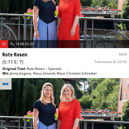
Fr, 14.08 05:35
Rote Rosen
MDR
(S:11 E: 7)
Telenovela
(D 2014)
Original Titel:
Rote Rosen – Specials
Mit
:
Jenny Jürgens
,
Klaus Zmorek
,
Klaus Christian Schreiber