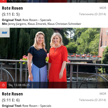
Rote Rosen
MDR
(S:11 E: 5)
Telenovela
(D 2014)
Original Titel:
Rote Rosen – Specials
Mit
:
Jenny Jürgens
,
Klaus Zmorek
,
Klaus Christian Schreiber
Do, 13.08 06:25
Rote Rosen
MDR
(S:11 E: 6)
Telenovela
(D 2014)
Original Titel:
Rote Rosen – Specials