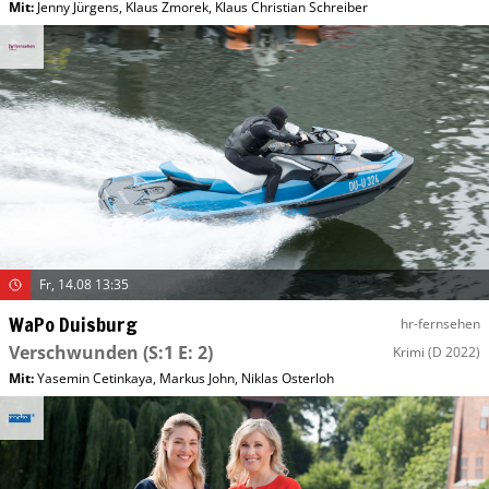
Mit
:
Jenny Jürgens
,
Klaus Zmorek
,
Klaus Christian Schreiber
Fr, 14.08 13:35
WaPo Duisburg
hr-fernsehen
Verschwunden
(S:1 E: 2)
Krimi
(D 2022)
Mit
:
Yasemin Cetinkaya
,
Markus John
,
Niklas Osterloh