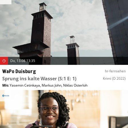
Do, 13.08 13:35
WaPo Duisburg
hr-fernsehen
Sprung ins kalte Wasser
(S:1 E: 1)
Krimi
(D 2022)
Mit
:
Yasemin Cetinkaya
,
Markus John
,
Niklas Osterloh