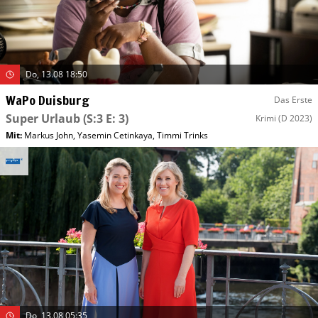
Do, 13.08 18:50
WaPo Duisburg
Das Erste
Super Urlaub
(S:3 E: 3)
Krimi
(D 2023)
Mit
:
Markus John
,
Yasemin Cetinkaya
,
Timmi Trinks
Do, 13.08 05:35