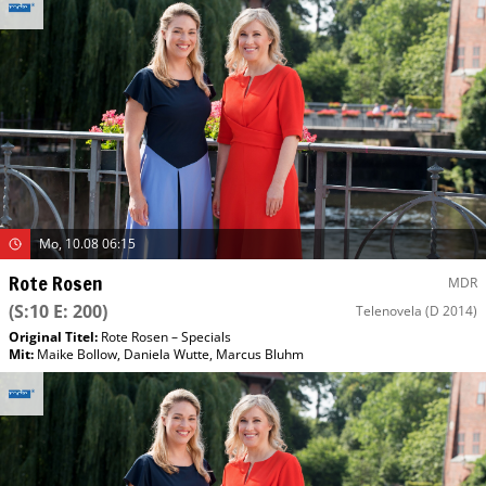
Mo, 10.08 06:15
Rote Rosen
MDR
(S:10 E: 200)
Telenovela
(D 2014)
Original Titel:
Rote Rosen – Specials
Mit
:
Maike Bollow
,
Daniela Wutte
,
Marcus Bluhm