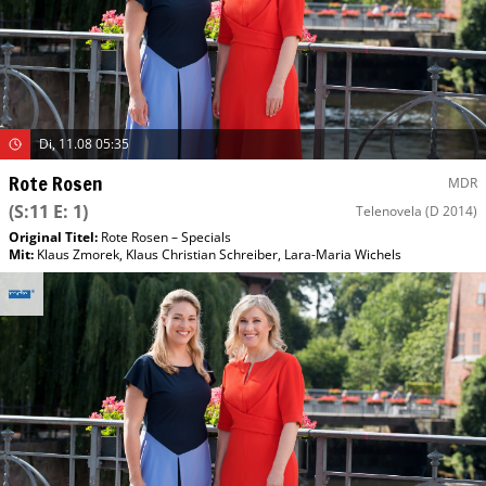
Di, 11.08 05:35
Rote Rosen
MDR
(S:11 E: 1)
Telenovela
(D 2014)
Original Titel:
Rote Rosen – Specials
Mit
:
Klaus Zmorek
,
Klaus Christian Schreiber
,
Lara-Maria Wichels