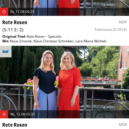
Di, 11.08 06:25
Rote Rosen
MDR
(S:11 E: 2)
Telenovela
(D 2014)
Original Titel:
Rote Rosen – Specials
Mit
:
Klaus Zmorek
,
Klaus Christian Schreiber
,
Lara-Maria Wichels
Mi, 12.08 05:35
Rote Rosen
MDR