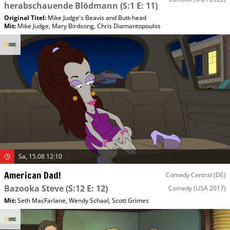
herabschauende Blödmann
(S:1 E: 11)
Original Titel:
Mike Judge's Beavis and Butt-head
Mit
:
Mike Judge
,
Mary Birdsong
,
Chris Diamantopoulos
Sa, 15.08 12:10
American Dad!
Comedy Central (DE)
Bazooka Steve
(S:12 E: 12)
Comedy
(USA 2017)
Mit
:
Seth MacFarlane
,
Wendy Schaal
,
Scott Grimes