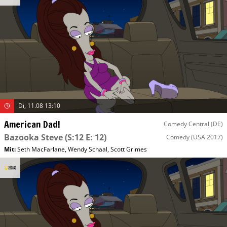
Di, 11.08 13:10
American Dad!
Comedy Central (DE)
Bazooka Steve
(S:12 E: 12)
Comedy
(USA 2017)
Mit
:
Seth MacFarlane
,
Wendy Schaal
,
Scott Grimes