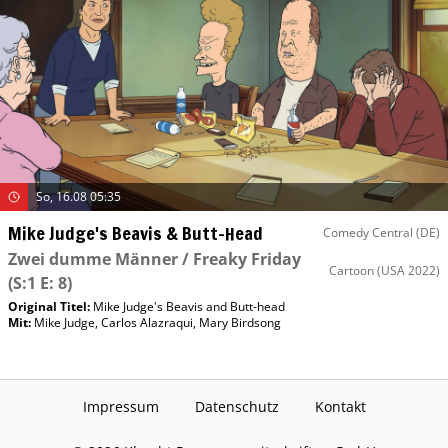
So, 16.08 05:35
Mike Judge's Beavis & Butt-Head
Comedy Central (DE)
Zwei dumme Männer / Freaky Friday
Cartoon
(USA 2022)
(S:1 E: 8)
Original Titel:
Mike Judge's Beavis and Butt-head
Mit
:
Mike Judge
,
Carlos Alazraqui
,
Mary Birdsong
Impressum
Datenschutz
Kontakt