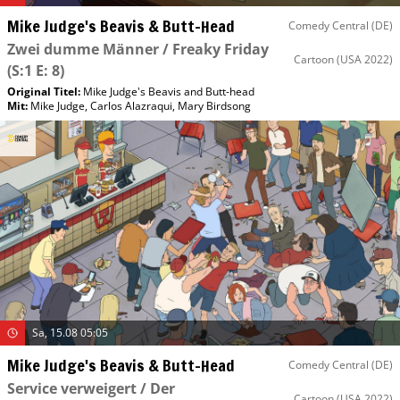
Mike Judge's Beavis & Butt-Head
Comedy Central (DE)
Zwei dumme Männer / Freaky Friday
Cartoon
(USA 2022)
(S:1 E: 8)
Original Titel:
Mike Judge's Beavis and Butt-head
Mit
:
Mike Judge
,
Carlos Alazraqui
,
Mary Birdsong
Sa, 15.08 05:05
Mike Judge's Beavis & Butt-Head
Comedy Central (DE)
Service verweigert / Der
Cartoon
(USA 2022)