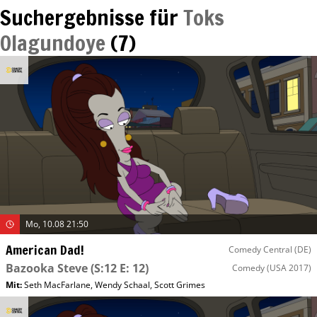
Suchergebnisse für
Toks
Olagundoye
(
7
)
Mo, 10.08 21:50
American Dad!
Comedy Central (DE)
Bazooka Steve
(S:12 E: 12)
Comedy
(USA 2017)
Mit
:
Seth MacFarlane
,
Wendy Schaal
,
Scott Grimes