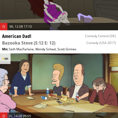
Mi, 12.08 17:10
American Dad!
Comedy Central (DE)
Bazooka Steve
(S:12 E: 12)
Comedy
(USA 2017)
Mit
:
Seth MacFarlane
,
Wendy Schaal
,
Scott Grimes
Fr, 14.08 05:05