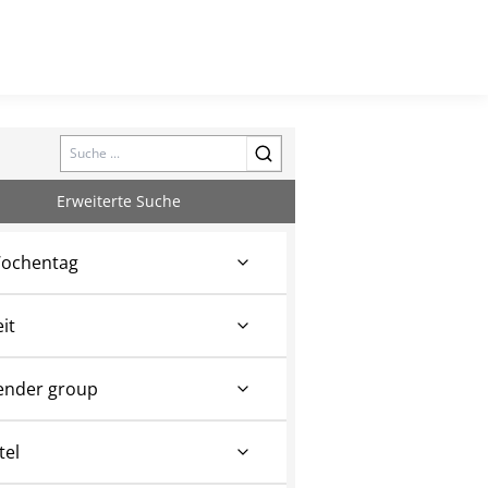
Search
Erweiterte Suche
ochentag
eit
ender group
tel