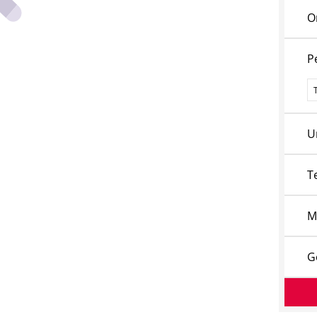
O
P
P
U
T
M
G