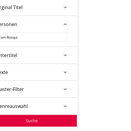
rginal Titel
ersonen
ersonen
ntertitel
exte
aster-Filter
enreauswahl
Suche