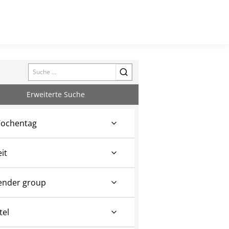
Search
Erweiterte Suche
ochentag
eit
ender group
tel