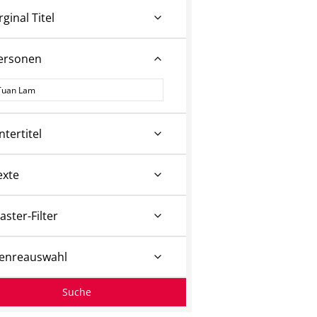
rginal Titel
ersonen
ersonen
ntertitel
exte
aster-Filter
enreauswahl
Suche