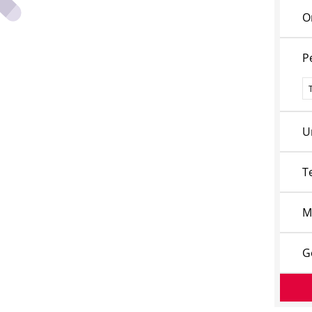
O
P
P
U
T
M
G