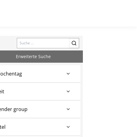
Search
Erweiterte Suche
ochentag
eit
ender group
tel