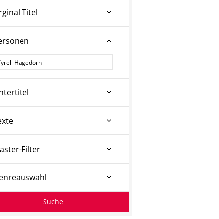
rginal Titel
ersonen
ersonen
ntertitel
exte
aster-Filter
enreauswahl
Suche