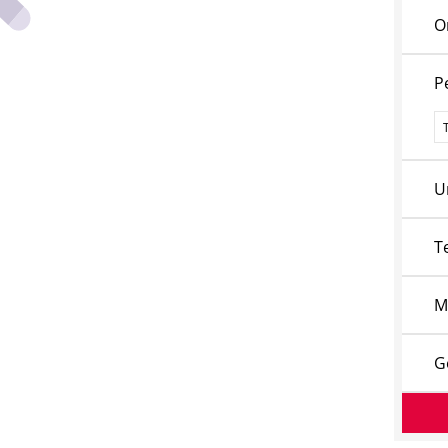
O
P
P
U
T
M
G