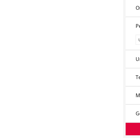
O
P
P
U
T
M
G