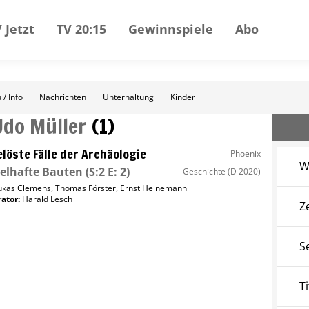
 Jetzt
TV 20:15
Gewinnspiele
Abo
 / Info
Nachrichten
Unterhaltung
Kinder
Udo Müller
(
1
)
löste Fälle der Archäologie
Phoenix
W
elhafte Bauten
(S:2 E: 2)
Geschichte
(D 2020)
ukas Clemens
,
Thomas Förster
,
Ernst Heinemann
ator
:
Harald Lesch
Z
S
Ti