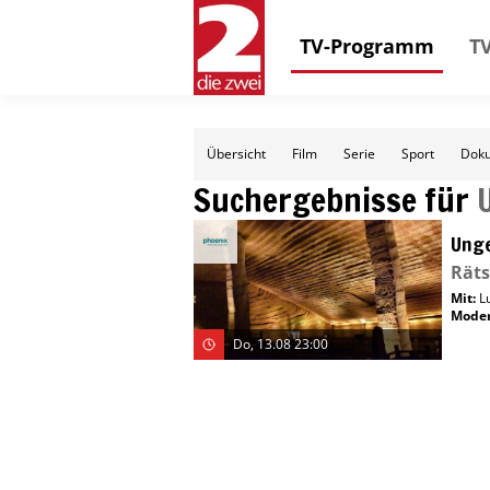
TV-Programm
TV
Übersicht
Film
Serie
Sport
Doku
Suchergebnisse für
Unge
Räts
Mit
:
L
Moder
Do, 13.08 23:00