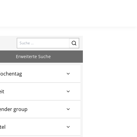
Search
Erweiterte Suche
ochentag
eit
ender group
tel