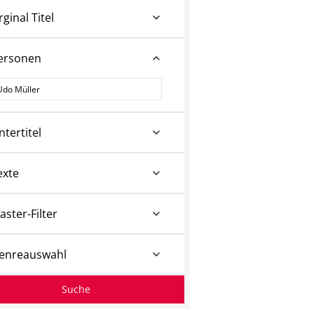
rginal Titel
ersonen
ersonen
ntertitel
exte
aster-Filter
enreauswahl
Suche