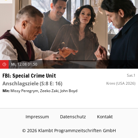
Mi, 12.08 01:50
FBI: Special Crime Unit
Sat.1
Anschlagsziele
(S:8 E: 16)
Krimi
(USA 2026)
Mit
:
Missy Peregrym
,
Zeeko Zaki
,
John Boyd
Impressum
Datenschutz
Kontakt
©
2026
Klambt Programmzeitschriften GmbH