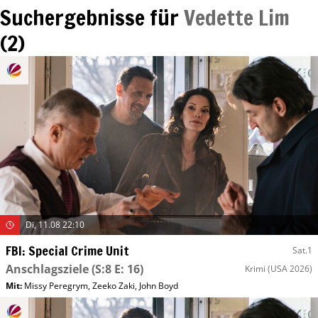
Suchergebnisse für
Vedette Lim
(
2
)
Di, 11.08 22:10
FBI: Special Crime Unit
Sat.1
Anschlagsziele
(S:8 E: 16)
Krimi
(USA 2026)
Mit
:
Missy Peregrym
,
Zeeko Zaki
,
John Boyd