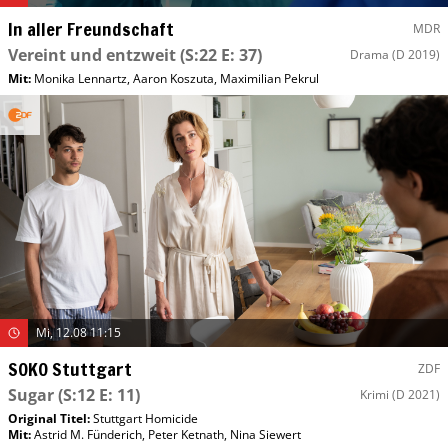
In aller Freundschaft
MDR
Vereint und entzweit
(S:22 E: 37)
Drama
(D 2019)
Mit
:
Monika Lennartz
,
Aaron Koszuta
,
Maximilian Pekrul
Mi, 12.08 11:15
SOKO Stuttgart
ZDF
Sugar
(S:12 E: 11)
Krimi
(D 2021)
Original Titel:
Stuttgart Homicide
Mit
:
Astrid M. Fünderich
,
Peter Ketnath
,
Nina Siewert