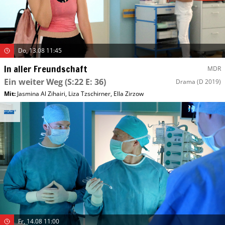
Do, 13.08 11:45
In aller Freundschaft
MDR
Ein weiter Weg
(S:22 E: 36)
Drama
(D 2019)
Mit
:
Jasmina Al Zihairi
,
Liza Tzschirner
,
Ella Zirzow
Fr, 14.08 11:00