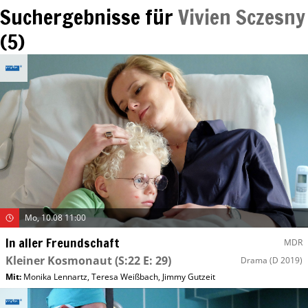
Suchergebnisse für
Vivien Sczesny
(
5
)
Mo, 10.08 11:00
In aller Freundschaft
MDR
Kleiner Kosmonaut
(S:22 E: 29)
Drama
(D 2019)
Mit
:
Monika Lennartz
,
Teresa Weißbach
,
Jimmy Gutzeit