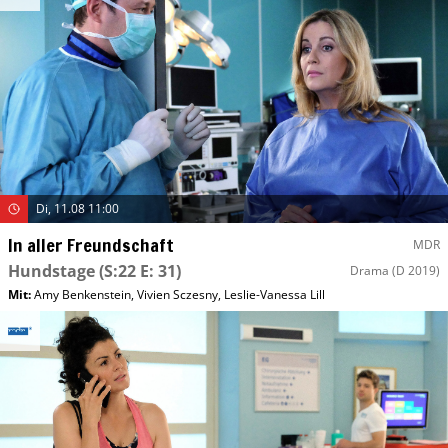
Di, 11.08 11:00
In aller Freundschaft
MDR
Hundstage
(S:22 E: 31)
Drama
(D 2019)
Mit
:
Amy Benkenstein
,
Vivien Sczesny
,
Leslie-Vanessa Lill