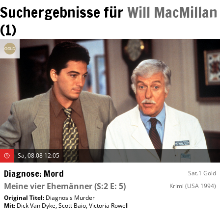
Suchergebnisse für
Will MacMillan
(
1
)
Sa, 08.08 12:05
Diagnose: Mord
Sat.1 Gold
Meine vier Ehemänner
(S:2 E: 5)
Krimi
(USA 1994)
Original Titel:
Diagnosis Murder
Mit
:
Dick Van Dyke
,
Scott Baio
,
Victoria Rowell