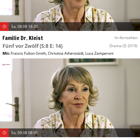
Sa, 08.08 14:20
Familie Dr. Kleist
hr-fernsehen
Fünf vor Zwölf
(S:8 E: 14)
Drama
(D 2019)
Mit
:
Francis Fulton-Smith
,
Christina Athenstädt
,
Luca Zamperoni
So, 09.08 08:05