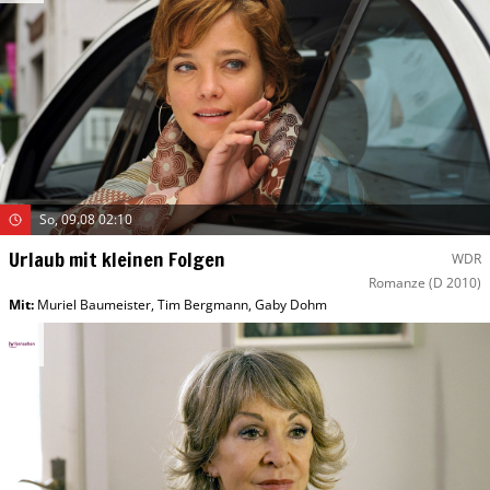
So, 09.08 02:10
Urlaub mit kleinen Folgen
WDR
Romanze
(D 2010)
Mit
:
Muriel Baumeister
,
Tim Bergmann
,
Gaby Dohm