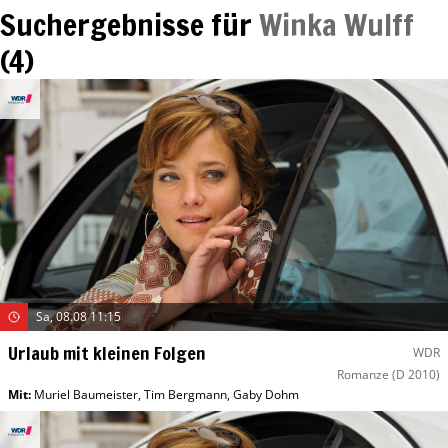
Suchergebnisse für
Winka Wulff
(
4
)
Sa, 08.08 11:15
Urlaub mit kleinen Folgen
WDR
Romanze
(D 2010)
Mit
:
Muriel Baumeister
,
Tim Bergmann
,
Gaby Dohm