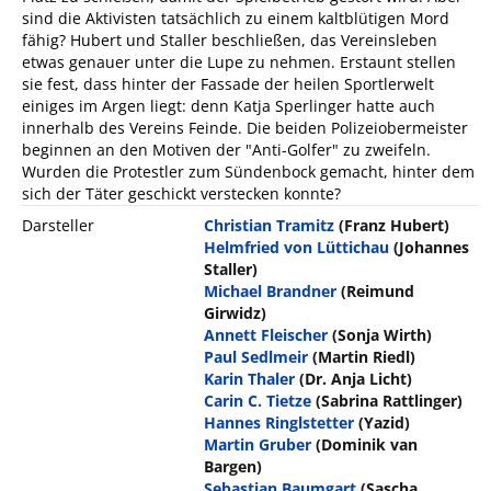
sind die Aktivisten tatsächlich zu einem kaltblütigen Mord
fähig? Hubert und Staller beschließen, das Vereinsleben
etwas genauer unter die Lupe zu nehmen. Erstaunt stellen
sie fest, dass hinter der Fassade der heilen Sportlerwelt
einiges im Argen liegt: denn Katja Sperlinger hatte auch
innerhalb des Vereins Feinde. Die beiden Polizeiobermeister
beginnen an den Motiven der "Anti-Golfer" zu zweifeln.
Wurden die Protestler zum Sündenbock gemacht, hinter dem
sich der Täter geschickt verstecken konnte?
Darsteller
Christian Tramitz
(Franz Hubert)
Helmfried von Lüttichau
(Johannes
Staller)
Michael Brandner
(Reimund
Girwidz)
Annett Fleischer
(Sonja Wirth)
Paul Sedlmeir
(Martin Riedl)
Karin Thaler
(Dr. Anja Licht)
Carin C. Tietze
(Sabrina Rattlinger)
Hannes Ringlstetter
(Yazid)
Martin Gruber
(Dominik van
Bargen)
Sebastian Baumgart
(Sascha