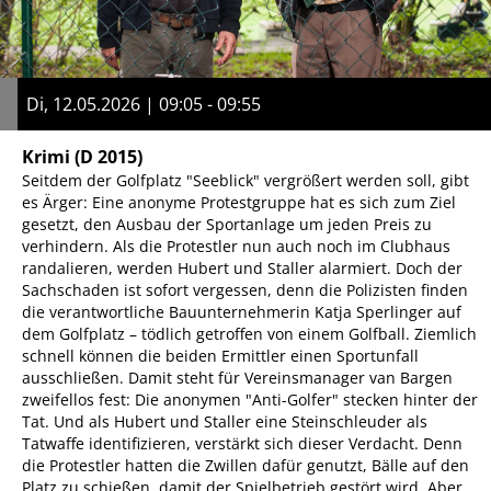
Di, 12.05.2026 | 09:05 - 09:55
Krimi
(D 2015)
Seitdem der Golfplatz "Seeblick" vergrößert werden soll, gibt
es Ärger: Eine anonyme Protestgruppe hat es sich zum Ziel
gesetzt, den Ausbau der Sportanlage um jeden Preis zu
verhindern. Als die Protestler nun auch noch im Clubhaus
randalieren, werden Hubert und Staller alarmiert. Doch der
Sachschaden ist sofort vergessen, denn die Polizisten finden
die verantwortliche Bauunternehmerin Katja Sperlinger auf
dem Golfplatz – tödlich getroffen von einem Golfball. Ziemlich
schnell können die beiden Ermittler einen Sportunfall
ausschließen. Damit steht für Vereinsmanager van Bargen
zweifellos fest: Die anonymen "Anti-Golfer" stecken hinter der
Tat. Und als Hubert und Staller eine Steinschleuder als
Tatwaffe identifizieren, verstärkt sich dieser Verdacht. Denn
die Protestler hatten die Zwillen dafür genutzt, Bälle auf den
Platz zu schießen, damit der Spielbetrieb gestört wird. Aber