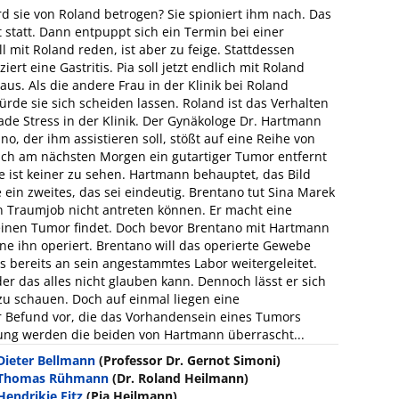
d sie von Roland betrogen? Sie spioniert ihm nach. Das
t statt. Dann entpuppt sich ein Termin bei einer
l mit Roland reden, ist aber zu feige. Stattdessen
iert eine Gastritis. Pia soll jetzt endlich mit Roland
us. Als die andere Frau in der Klinik bei Roland
würde sie sich scheiden lassen. Roland ist das Verhalten
rade Stress in der Klinik. Der Gynäkologe Dr. Hartmann
no, der ihm assistieren soll, stößt auf eine Reihe von
eich am nächsten Morgen ein gutartiger Tumor entfernt
ist keiner zu sehen. Hartmann behauptet, das Bild
 ein zweites, das sei eindeutig. Brentano tut Sina Marek
n Traumjob nicht antreten können. Er macht eine
keinen Tumor findet. Doch bevor Brentano mit Hartmann
e ihn operiert. Brentano will das operierte Gewebe
 bereits an sein angestammtes Labor weitergeleitet.
er das alles nicht glauben kann. Dennoch lässt er sich
u schauen. Doch auf einmal liegen eine
 Befund vor, die das Vorhandensein eines Tumors
kung werden die beiden von Hartmann überrascht...
Dieter Bellmann
(Professor Dr. Gernot Simoni)
Thomas Rühmann
(Dr. Roland Heilmann)
Hendrikje Fitz
(Pia Heilmann)