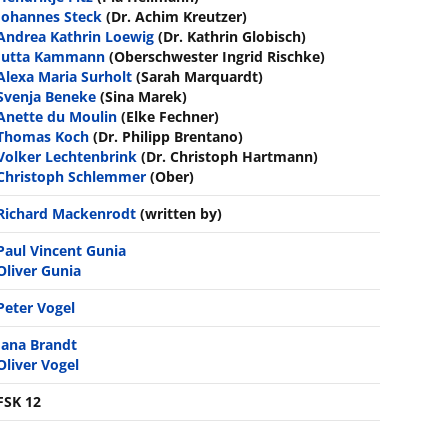
Johannes Steck
(Dr. Achim Kreutzer)
Andrea Kathrin Loewig
(Dr. Kathrin Globisch)
Jutta Kammann
(Oberschwester Ingrid Rischke)
Alexa Maria Surholt
(Sarah Marquardt)
Svenja Beneke
(Sina Marek)
Anette du Moulin
(Elke Fechner)
Thomas Koch
(Dr. Philipp Brentano)
Volker Lechtenbrink
(Dr. Christoph Hartmann)
Christoph Schlemmer
(Ober)
Richard Mackenrodt
(written by)
Paul Vincent Gunia
Oliver Gunia
Peter Vogel
Jana Brandt
Oliver Vogel
FSK 12