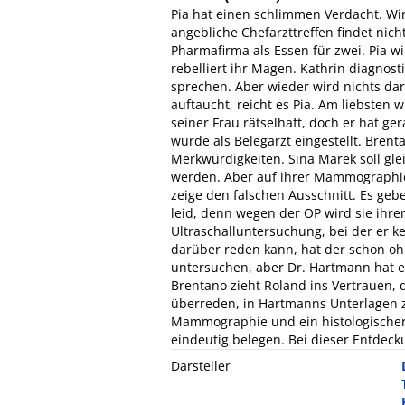
Pia hat einen schlimmen Verdacht. Wir
angebliche Chefarzttreffen findet nich
Pharmafirma als Essen für zwei. Pia wil
rebelliert ihr Magen. Kathrin diagnostiz
sprechen. Aber wieder wird nichts dara
auftaucht, reicht es Pia. Am liebsten 
seiner Frau rätselhaft, doch er hat ge
wurde als Belegarzt eingestellt. Brenta
Merkwürdigkeiten. Sina Marek soll gl
werden. Aber auf ihrer Mammographie 
zeige den falschen Ausschnitt. Es gebe
leid, denn wegen der OP wird sie ihre
Ultraschalluntersuchung, bei der er 
darüber reden kann, hat der schon ohn
untersuchen, aber Dr. Hartmann hat es
Brentano zieht Roland ins Vertrauen, d
überreden, in Hartmanns Unterlagen z
Mammographie und ein histologischer
eindeutig belegen. Bei dieser Entdec
Darsteller