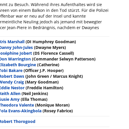
t zu Besuch. Während ihres Aufenthaltes wird sie
een von einem Balkon in den Tod stürzt. Für die Polizei
Offenbar war er neu auf der Insel und kannte
rmeintliche Neuling jedoch als jemand mit bewegter
icer Jean-Piere in Bedrängnis, nachdem er Dwaynes
Kris Marshall
(DI Humphrey Goodman)
Danny John-Jules
(Dwayne Myers)
Joséphine Jobert
(DS Florence Cassell)
Don Warrington
(Commander Selwyn Patterson)
Elizabeth Bourgine
(Catherine)
Tobi Bakare
(Officer J.P. Hooper)
Robert Daws
(John Green / Marcus Knight)
Wendy Craig
(Mary Goodman)
Eddie Nestor
(Freddie Hamilton)
Keith Allen
(Neil Jenkins)
Susie Amy
(Ella Thomas)
Theodora Valente
(Monique Moran)
Fola Evans-Akingbola
(Rosey Fabrice)
Robert Thorogood