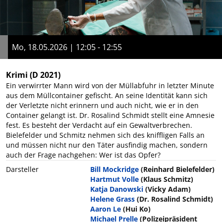
Mo, 18.05.2026 | 12:05 - 12:55
Krimi
(D 2021)
Ein verwirrter Mann wird von der Müllabfuhr in letzter Minute
aus dem Müllcontainer gefischt. An seine Identität kann sich
der Verletzte nicht erinnern und auch nicht, wie er in den
Container gelangt ist. Dr. Rosalind Schmidt stellt eine Amnesie
fest. Es besteht der Verdacht auf ein Gewaltverbrechen.
Bielefelder und Schmitz nehmen sich des kniffligen Falls an
und müssen nicht nur den Täter ausfindig machen, sondern
auch der Frage nachgehen: Wer ist das Opfer?
Darsteller
Bill Mockridge
(Reinhard Bielefelder)
Hartmut Volle
(Klaus Schmitz)
Katja Danowski
(Vicky Adam)
Helene Grass
(Dr. Rosalind Schmidt)
Aaron Le
(Hui Ko)
Michael Prelle
(Polizeipräsident