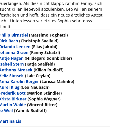
erlangen. Als dies nicht klappt, rät ihm Fanny, sich
ucht Kilian liebevoll abzulenken. Leo will an seinem
festhalten und hofft, dass ein neues ärztliches Attest
cht. Unterdessen verletzt es Sophia sehr, dass
l nett.
Philip Birnstiel
(Massimo Foghetti)
Dirk Bach
(Christoph Saalfeld)
Orlando Lenzen
(Elias Jakobi)
Johanna Graen
(Fanny Schätzl)
Antje Hagen
(Hildegard Sonnbichler)
Isabell Stern
(Katja Saalfeld)
Anthony Mrosek
(Kilian Rudloff)
Yeliz Simsek
(Lale Ceylan)
Anna Karolin Berger
(Larissa Mahnke)
Aurel Klug
(Leo Neubach)
Frederik Bott
(Marlon Ständler)
Krista Birkner
(Sophia Wagner)
Martin Walde
(Vincent Ritter)
Jo Weil
(Yannik Rudloff)
Martina Lis