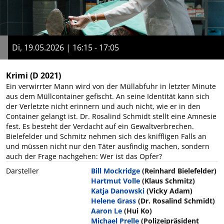
Di, 19.05.2026 | 16:15 - 17:05
Krimi
(D 2021)
Ein verwirrter Mann wird von der Müllabfuhr in letzter Minute
aus dem Müllcontainer gefischt. An seine Identität kann sich
der Verletzte nicht erinnern und auch nicht, wie er in den
Container gelangt ist. Dr. Rosalind Schmidt stellt eine Amnesie
fest. Es besteht der Verdacht auf ein Gewaltverbrechen.
Bielefelder und Schmitz nehmen sich des kniffligen Falls an
und müssen nicht nur den Täter ausfindig machen, sondern
auch der Frage nachgehen: Wer ist das Opfer?
Darsteller
Bill Mockridge
(Reinhard Bielefelder)
Hartmut Volle
(Klaus Schmitz)
Katja Danowski
(Vicky Adam)
Helene Grass
(Dr. Rosalind Schmidt)
Aaron Le
(Hui Ko)
Michael Prelle
(Polizeipräsident