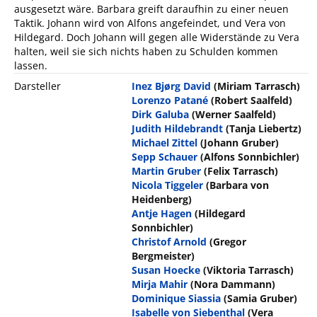
ausgesetzt wäre. Barbara greift daraufhin zu einer neuen
Taktik. Johann wird von Alfons angefeindet, und Vera von
Hildegard. Doch Johann will gegen alle Widerstände zu Vera
halten, weil sie sich nichts haben zu Schulden kommen
lassen.
Darsteller
Inez Bjørg David
(Miriam Tarrasch)
Lorenzo Patané
(Robert Saalfeld)
Dirk Galuba
(Werner Saalfeld)
Judith Hildebrandt
(Tanja Liebertz)
Michael Zittel
(Johann Gruber)
Sepp Schauer
(Alfons Sonnbichler)
Martin Gruber
(Felix Tarrasch)
Nicola Tiggeler
(Barbara von
Heidenberg)
Antje Hagen
(Hildegard
Sonnbichler)
Christof Arnold
(Gregor
Bergmeister)
Susan Hoecke
(Viktoria Tarrasch)
Mirja Mahir
(Nora Dammann)
Dominique Siassia
(Samia Gruber)
Isabelle von Siebenthal
(Vera