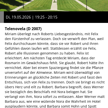
Di, 19.05.2026 | 19:25 - 20:15
Telenovela
(D 2007)
Miriam überlegt nach Roberts Liebesgeständnis, mit Felix
den Fürstenhof zu verlassen. Doch sie verwirft den Plan, weil
Felix durchschauen könnte, dass sie vor Robert und ihren
Gefühlen davon laufen will. Stattdessen erzählt sie Felix,
Robert alle Illusionen genommen zu haben. Felix ist
erleichtert. Am nächsten Tag entdeckt Miriam, dass der
Rosmarin im Gewächshaus fehlt. Sie glaubt, Robert hätte ihn
vernichtet. Aber bei einem Spaziergang findet sie die Pflanze
unversehrt auf der Almwiese. Miriam wird überwältigt von
Erinnerungen an glückliche Zeiten mit Robert und fasst den
Entschluss, sich von Felix zu trennen. Doch sie bringt es nicht
übers Herz und eilt zu Robert. Barbara begreift, dass Werner
sie bezüglich des Beischlafs mit Nora belogen hat. Sie
verlangt von ihm, Nora sofort zu entlassen. Aber Werner malt
Barbara aus, wie eine wütende Nora die Wahrheit im Hotel
ausplaudern könnte, und Barbara somit Hohn und Spott