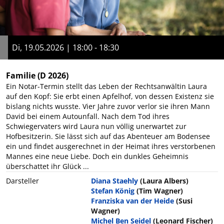
Di, 19.05.2026 | 18:00 - 18:30
Familie
(D 2026)
Ein Notar-Termin stellt das Leben der Rechtsanwältin Laura
auf den Kopf: Sie erbt einen Apfelhof, von dessen Existenz sie
bislang nichts wusste. Vier Jahre zuvor verlor sie ihren Mann
David bei einem Autounfall. Nach dem Tod ihres
Schwiegervaters wird Laura nun völlig unerwartet zur
Hofbesitzerin. Sie lässt sich auf das Abenteuer am Bodensee
ein und findet ausgerechnet in der Heimat ihres verstorbenen
Mannes eine neue Liebe. Doch ein dunkles Geheimnis
überschattet ihr Glück ...
Darsteller
Diana Staehly
(Laura Albers)
Stefan König
(Tim Wagner)
Franziska van der Heide
(Susi
Wagner)
Michel Ben Seidel
(Leonard Fischer)