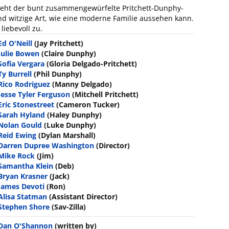
teht der bunt zusammengewürfelte Pritchett-Dunphy-
und witzige Art, wie eine moderne Familie aussehen kann.
liebevoll zu.
Ed O'Neill
(Jay Pritchett)
Julie Bowen
(Claire Dunphy)
Sofía Vergara
(Gloria Delgado-Pritchett)
Ty Burrell
(Phil Dunphy)
Rico Rodriguez
(Manny Delgado)
Jesse Tyler Ferguson
(Mitchell Pritchett)
Eric Stonestreet
(Cameron Tucker)
Sarah Hyland
(Haley Dunphy)
Nolan Gould
(Luke Dunphy)
Reid Ewing
(Dylan Marshall)
Darren Dupree Washington
(Director)
Mike Rock
(Jim)
Samantha Klein
(Deb)
Bryan Krasner
(Jack)
James Devoti
(Ron)
Alisa Statman
(Assistant Director)
Stephen Shore
(Sav-Zilla)
Dan O'Shannon
(written by)