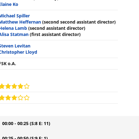
Elaine Ko
Michael Spiller
Matthew Heffernan
(second second assistant director)
Helena Lamb
(second assistant director)
Alisa Statman
(first assistant director)
Steven Levitan
Christopher Lloyd
FSK o.A.
| 00:00 - 00:25
(S:8 E: 11)
| 00:25 - 00:50
(S:9 E: 1)