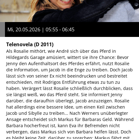
Mi, 20.05.2026 | 05:55 - 06:45
Telenovela
(D 2011)
Als Rosalie mithört, wie André sich über das Pferd in
Hildegards Garage amüsiert, wittert sie ihre Chance: Bevor
Jenny den Aufenthaltsort des Pferdes erfährt, nutzt Rosalie
die Information, um Jacob in die Enge zu treiben. Doch Jacob
lässt sich von seiner Ex nicht beeindrucken und bestreitet
entschieden, mit Rodrigos Entführung etwas zu tun zu
haben. Verärgert lässt Rosalie schließlich durchblicken, dass
sie längst weiß, wo das Pferd steht. Sie informiert Jenny
darüber, die daraufhin überlegt, Jacob anzuzeigen. Rosalie
hat allerdings eine bessere Idee, um einen Keil zwischen
Jacob und Sibylle zu treiben... Nach Werners unüberlegter
Ansage entscheidet sich Markus für Barbaras Geld. Während
Barbara hocherfreut ist, kann Eva ihr Befremden nicht
verbergen, dass Markus sich von Barbara helfen lässt. Doch
es bleibt keine Zeit, darüber zu sprechen: Markus fährt mit