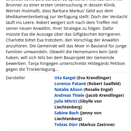
Brunner zu einer ersten Untersuchung in dessen Klinik.
Werner mutmaßt, dass Barbara Markus' Geld aus dem
Medikamentenbetrug zur Verfügung stellt. Doch der Verdacht
läuft ins Leere. Robert weigert sich nach dem Treffen mit
seiner neuen Anwältin, ihrer Strategie zu folgen. Dafür
müsste Eva die Aussage über das Giftgläschen korrigieren.
Charlotte bittet Eva trotzdem, den Vorschlag der Anwältin
anzuhören. Die Gemeinde will das Moor in Bauland für junge
Familien umwandeln. Obwohl die Heinemanns kein Geld
haben, will sich Nils bei dem Bauprojekt der Gemeinde
bewerben. Tanja hingegen unterschreibt Hildegards Petition
gegen die Trockenlegung...
Darsteller
Uta Kargel
(Eva Krendlinger)
Lorenzo Patané
(Robert Saalfeld)
Natalie Alison
(Rosalie Engel)
Andreas Thiele
(Jacob Krendlinger)
Julia Mitrici
(Sibylle von
Liechtenberg)
Sabine Bach
(Jenny von
Liechtenberg)
Tobias Dürr
(Markus Zastrow)