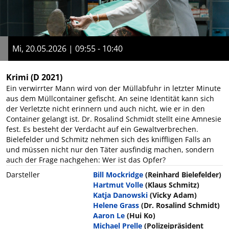
Mi, 20.05.2026 | 09:55 - 10:40
Krimi
(D 2021)
Ein verwirrter Mann wird von der Müllabfuhr in letzter Minute
aus dem Müllcontainer gefischt. An seine Identität kann sich
der Verletzte nicht erinnern und auch nicht, wie er in den
Container gelangt ist. Dr. Rosalind Schmidt stellt eine Amnesie
fest. Es besteht der Verdacht auf ein Gewaltverbrechen.
Bielefelder und Schmitz nehmen sich des kniffligen Falls an
und müssen nicht nur den Täter ausfindig machen, sondern
auch der Frage nachgehen: Wer ist das Opfer?
Darsteller
Bill Mockridge
(Reinhard Bielefelder)
Hartmut Volle
(Klaus Schmitz)
Katja Danowski
(Vicky Adam)
Helene Grass
(Dr. Rosalind Schmidt)
Aaron Le
(Hui Ko)
Michael Prelle
(Polizeipräsident