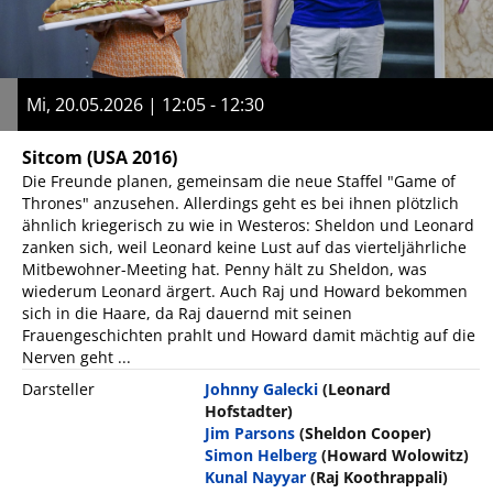
Mi, 20.05.2026 | 12:05 - 12:30
Sitcom
(USA 2016)
Die Freunde planen, gemeinsam die neue Staffel "Game of
Thrones" anzusehen. Allerdings geht es bei ihnen plötzlich
ähnlich kriegerisch zu wie in Westeros: Sheldon und Leonard
zanken sich, weil Leonard keine Lust auf das vierteljährliche
Mitbewohner-Meeting hat. Penny hält zu Sheldon, was
wiederum Leonard ärgert. Auch Raj und Howard bekommen
sich in die Haare, da Raj dauernd mit seinen
Frauengeschichten prahlt und Howard damit mächtig auf die
Nerven geht ...
Darsteller
Johnny Galecki
(Leonard
Hofstadter)
Jim Parsons
(Sheldon Cooper)
Simon Helberg
(Howard Wolowitz)
Kunal Nayyar
(Raj Koothrappali)