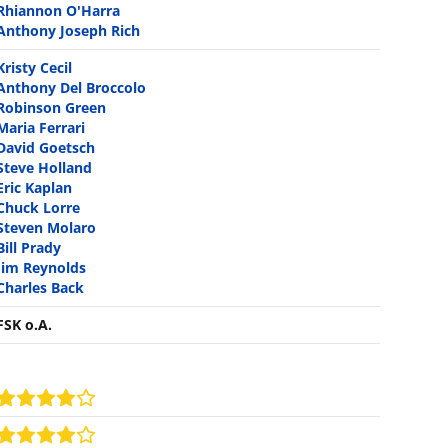
Rhiannon O'Harra
Anthony Joseph Rich
Kristy Cecil
Anthony Del Broccolo
Robinson Green
Maria Ferrari
David Goetsch
Steve Holland
Eric Kaplan
Chuck Lorre
Steven Molaro
Bill Prady
Jim Reynolds
Charles Back
FSK o.A.