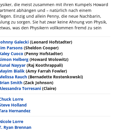
hysiker, die meist zusammen mit ihren Kumpels Howard
artment abhängen und – natürlich nach einem
flegen. Einzig und allein Penny, die neue Nachbarin,
slung zu sorgen. Sie hat zwar keine Ahnung von Physik,
 etwas, was den Physikern vollkommen fremd zu sein
Johnny Galecki
(Leonard Hofstadter)
Jim Parsons
(Sheldon Cooper)
Kaley Cuoco
(Penny Hofstadter)
Simon Helberg
(Howard Wolowitz)
Kunal Nayyar
(Raj Koothrappali)
Mayim Bialik
(Amy Farrah Fowler)
Melissa Rauch
(Bernadette Rostenkowski)
Brian Smith
(Zack Johnson)
Alessandra Torresani
(Claire)
Chuck Lorre
Steve Holland
Tara Hernandez
Nicole Lorre
T. Ryan Brennan