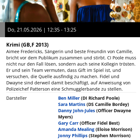
Do, 21.05.2026 | 12:35 - 13:25
Krimi
(GB,F 2013)
Aimee Fredericks, Sängerin und beste Freundin von Camille,
bricht vor dem Publikum zusammen und stirbt. CI Poole muss
nicht nur den Fall lösen, sondern auch seine Kollegin trösten.
Er und sein Team vermuten, dass Gift im Spiel ist, und
versuchen, die Quelle ausfindig zu machen. Fidel und
Dwayne sind derweil damit beschäftigt, auf Anweisung von
Polizeichef Patterson eine Schmugglerbande zu stellen.
Darsteller
Ben Miller
(DI Richard Poole)
Sara Martins
(DS Camille Bordey)
Danny John-Jules
(Officer Dwayne
Myers)
Gary Carr
(Officer Fidel Best)
Amanda Mealing
(Eloise Morrison)
Jonny Phillips
(Stephen Morrison)