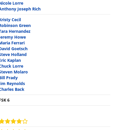
Nicole Lorre
Anthony Joseph Rich
Kristy Cecil
Robinson Green
Tara Hernandez
Jeremy Howe
Maria Ferrari
David Goetsch
Steve Holland
Eric Kaplan
Chuck Lorre
Steven Molaro
Bill Prady
Jim Reynolds
Charles Back
FSK 6