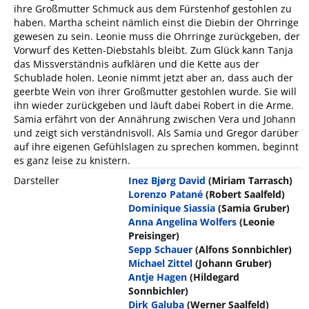
ihre Großmutter Schmuck aus dem Fürstenhof gestohlen zu
haben. Martha scheint nämlich einst die Diebin der Ohrringe
gewesen zu sein. Leonie muss die Ohrringe zurückgeben, der
Vorwurf des Ketten-Diebstahls bleibt. Zum Glück kann Tanja
das Missverständnis aufklären und die Kette aus der
Schublade holen. Leonie nimmt jetzt aber an, dass auch der
geerbte Wein von ihrer Großmutter gestohlen wurde. Sie will
ihn wieder zurückgeben und läuft dabei Robert in die Arme.
Samia erfährt von der Annährung zwischen Vera und Johann
und zeigt sich verständnisvoll. Als Samia und Gregor darüber
auf ihre eigenen Gefühlslagen zu sprechen kommen, beginnt
es ganz leise zu knistern.
Darsteller
Inez Bjørg David
(Miriam Tarrasch)
Lorenzo Patané
(Robert Saalfeld)
Dominique Siassia
(Samia Gruber)
Anna Angelina Wolfers
(Leonie
Preisinger)
Sepp Schauer
(Alfons Sonnbichler)
Michael Zittel
(Johann Gruber)
Antje Hagen
(Hildegard
Sonnbichler)
Dirk Galuba
(Werner Saalfeld)