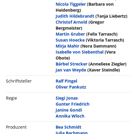
Nicola Tiggeler
(Barbara von
Heidenberg)
Judith Hildebrandt
(Tanja Liebertz)
Christof Arnold
(Gregor
Bergmeister)
Martin Gruber
(Felix Tarrasch)
Susan Hoecke
(Viktoria Tarrasch)
Mirja Mahir
(Nora Dammann)
Isabelle von Siebenthal
(Vera
Obote)
Bärbel Strecker
(Anneliese Ziegler)
Jan van Weyde
(Xaver Steindle)
Schriftsteller
Ralf Pingel
Oliver Pankutz
Regie
Siegi Jonas
Gunter Friedrich
Janine Gondi
Annika Wloch
Produzent
Bea Schmidt
Julia Bachmann