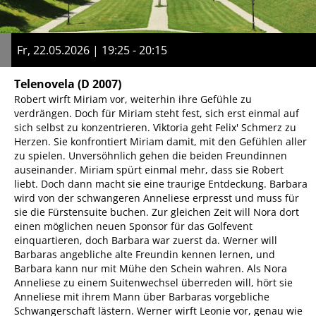
Fr, 22.05.2026 | 19:25 - 20:15
Telenovela
(D 2007)
Robert wirft Miriam vor, weiterhin ihre Gefühle zu
verdrängen. Doch für Miriam steht fest, sich erst einmal auf
sich selbst zu konzentrieren. Viktoria geht Felix' Schmerz zu
Herzen. Sie konfrontiert Miriam damit, mit den Gefühlen aller
zu spielen. Unversöhnlich gehen die beiden Freundinnen
auseinander. Miriam spürt einmal mehr, dass sie Robert
liebt. Doch dann macht sie eine traurige Entdeckung. Barbara
wird von der schwangeren Anneliese erpresst und muss für
sie die Fürstensuite buchen. Zur gleichen Zeit will Nora dort
einen möglichen neuen Sponsor für das Golfevent
einquartieren, doch Barbara war zuerst da. Werner will
Barbaras angebliche alte Freundin kennen lernen, und
Barbara kann nur mit Mühe den Schein wahren. Als Nora
Anneliese zu einem Suitenwechsel überreden will, hört sie
Anneliese mit ihrem Mann über Barbaras vorgebliche
Schwangerschaft lästern. Werner wirft Leonie vor, genau wie