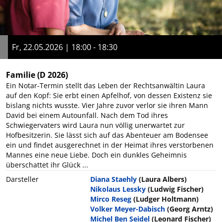
Fr, 22.05.2026 | 18:00 - 18:30
Familie
(D 2026)
Ein Notar-Termin stellt das Leben der Rechtsanwältin Laura
auf den Kopf: Sie erbt einen Apfelhof, von dessen Existenz sie
bislang nichts wusste. Vier Jahre zuvor verlor sie ihren Mann
David bei einem Autounfall. Nach dem Tod ihres
Schwiegervaters wird Laura nun völlig unerwartet zur
Hofbesitzerin. Sie lässt sich auf das Abenteuer am Bodensee
ein und findet ausgerechnet in der Heimat ihres verstorbenen
Mannes eine neue Liebe. Doch ein dunkles Geheimnis
überschattet ihr Glück ...
Darsteller
Diana Staehly
(Laura Albers)
Nikolaus Lessky
(Ludwig Fischer)
Mirco Reseg
(Ludger Holtmann)
Volker Meyer-Dabisch
(Georg Arntz)
Michel Ben Seidel
(Leonard Fischer)