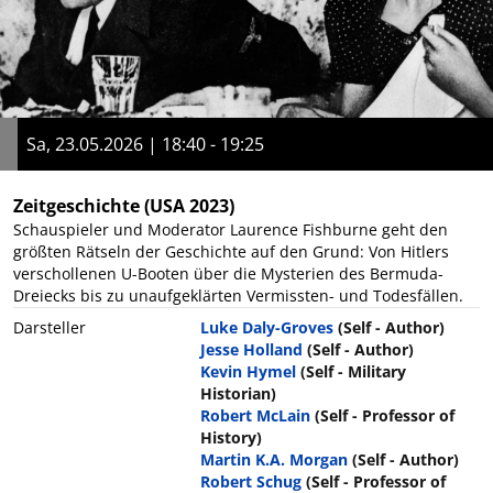
Sa, 23.05.2026 | 18:40 - 19:25
Zeitgeschichte
(USA 2023)
Schauspieler und Moderator Laurence Fishburne geht den
größten Rätseln der Geschichte auf den Grund: Von Hitlers
verschollenen U-Booten über die Mysterien des Bermuda-
Dreiecks bis zu unaufgeklärten Vermissten- und Todesfällen.
Darsteller
Luke Daly-Groves
(Self - Author)
Jesse Holland
(Self - Author)
Kevin Hymel
(Self - Military
Historian)
Robert McLain
(Self - Professor of
History)
Martin K.A. Morgan
(Self - Author)
Robert Schug
(Self - Professor of