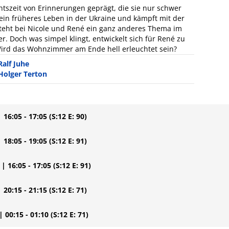
chtszeit von Erinnerungen geprägt, die sie nur schwer
ein früheres Leben in der Ukraine und kämpft mit der
teht bei Nicole und René ein ganz anderes Thema im
r. Doch was simpel klingt, entwickelt sich für René zu
 Wird das Wohnzimmer am Ende hell erleuchtet sein?
Ralf Juhe
Holger Terton
| 16:05 - 17:05
(S:12 E: 90)
| 18:05 - 19:05
(S:12 E: 91)
| 16:05 - 17:05
(S:12 E: 91)
| 20:15 - 21:15
(S:12 E: 71)
| 00:15 - 01:10
(S:12 E: 71)