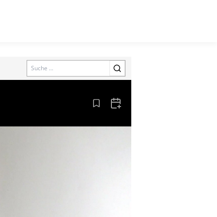
Search
Aus den Lesezeichen entfernen
Zum Kalender hinzufügen