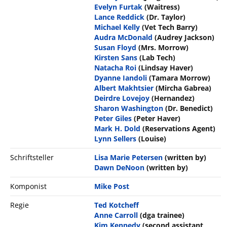
Evelyn Furtak
(Waitress)
Lance Reddick
(Dr. Taylor)
Michael Kelly
(Vet Tech Barry)
Audra McDonald
(Audrey Jackson)
Susan Floyd
(Mrs. Morrow)
Kirsten Sans
(Lab Tech)
Natacha Roi
(Lindsay Haver)
Dyanne Iandoli
(Tamara Morrow)
Albert Makhtsier
(Mircha Gabrea)
Deirdre Lovejoy
(Hernandez)
Sharon Washington
(Dr. Benedict)
Peter Giles
(Peter Haver)
Mark H. Dold
(Reservations Agent)
Lynn Sellers
(Louise)
Schriftsteller
Lisa Marie Petersen
(written by)
Dawn DeNoon
(written by)
Komponist
Mike Post
Regie
Ted Kotcheff
Anne Carroll
(dga trainee)
Kim Kennedy
(second assistant