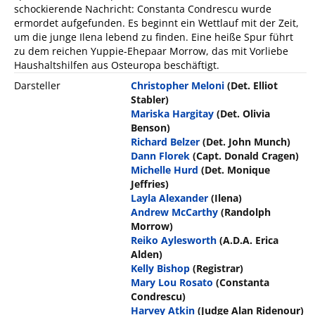
schockierende Nachricht: Constanta Condrescu wurde
ermordet aufgefunden. Es beginnt ein Wettlauf mit der Zeit,
um die junge Ilena lebend zu finden. Eine heiße Spur führt
zu dem reichen Yuppie-Ehepaar Morrow, das mit Vorliebe
Haushaltshilfen aus Osteuropa beschäftigt.
Darsteller
Christopher Meloni
(Det. Elliot
Stabler)
Mariska Hargitay
(Det. Olivia
Benson)
Richard Belzer
(Det. John Munch)
Dann Florek
(Capt. Donald Cragen)
Michelle Hurd
(Det. Monique
Jeffries)
Layla Alexander
(Ilena)
Andrew McCarthy
(Randolph
Morrow)
Reiko Aylesworth
(A.D.A. Erica
Alden)
Kelly Bishop
(Registrar)
Mary Lou Rosato
(Constanta
Condrescu)
Harvey Atkin
(Judge Alan Ridenour)