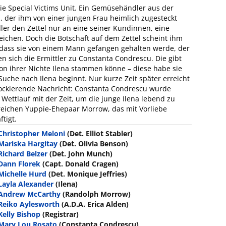
die Special Victims Unit. Ein Gemüsehändler aus der
, der ihm von einer jungen Frau heimlich zugesteckt
dler den Zettel nur an eine seiner Kundinnen, eine
ichen. Doch die Botschaft auf dem Zettel scheint ihm
t, dass sie von einem Mann gefangen gehalten werde, der
n sich die Ermittler zu Constanta Condrescu. Die gibt
von ihrer Nichte Ilena stammen könne – diese habe sie
Suche nach Ilena beginnt. Nur kurze Zeit später erreicht
chockierende Nachricht: Constanta Condrescu wurde
Wettlauf mit der Zeit, um die junge Ilena lebend zu
 reichen Yuppie-Ehepaar Morrow, das mit Vorliebe
tigt.
Christopher Meloni
(Det. Elliot Stabler)
Mariska Hargitay
(Det. Olivia Benson)
Richard Belzer
(Det. John Munch)
Dann Florek
(Capt. Donald Cragen)
Michelle Hurd
(Det. Monique Jeffries)
Layla Alexander
(Ilena)
Andrew McCarthy
(Randolph Morrow)
Reiko Aylesworth
(A.D.A. Erica Alden)
Kelly Bishop
(Registrar)
Mary Lou Rosato
(Constanta Condrescu)