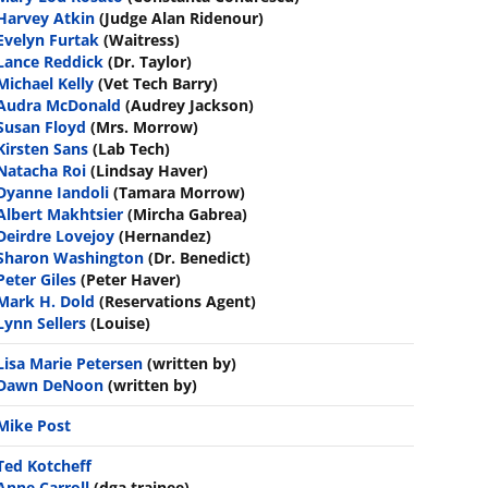
Harvey Atkin
(Judge Alan Ridenour)
Evelyn Furtak
(Waitress)
Lance Reddick
(Dr. Taylor)
Michael Kelly
(Vet Tech Barry)
Audra McDonald
(Audrey Jackson)
Susan Floyd
(Mrs. Morrow)
Kirsten Sans
(Lab Tech)
Natacha Roi
(Lindsay Haver)
Dyanne Iandoli
(Tamara Morrow)
Albert Makhtsier
(Mircha Gabrea)
Deirdre Lovejoy
(Hernandez)
Sharon Washington
(Dr. Benedict)
Peter Giles
(Peter Haver)
Mark H. Dold
(Reservations Agent)
Lynn Sellers
(Louise)
Lisa Marie Petersen
(written by)
Dawn DeNoon
(written by)
Mike Post
Ted Kotcheff
Anne Carroll
(dga trainee)