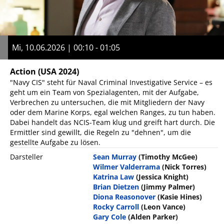
Mi, 10.06.2026 | 00:10 - 01:05
Action
(USA 2024)
"Navy CIS" steht für Naval Criminal Investigative Service – es
geht um ein Team von Spezialagenten, mit der Aufgabe,
Verbrechen zu untersuchen, die mit Mitgliedern der Navy
oder dem Marine Korps, egal welchen Ranges, zu tun haben.
Dabei handelt das NCIS-Team klug und greift hart durch. Die
Ermittler sind gewillt, die Regeln zu "dehnen", um die
gestellte Aufgabe zu lösen.
Darsteller
Sean Murray
(Timothy McGee)
Wilmer Valderrama
(Nick Torres)
Katrina Law
(Jessica Knight)
Brian Dietzen
(Jimmy Palmer)
Diona Reasonover
(Kasie Hines)
Rocky Carroll
(Leon Vance)
Gary Cole
(Alden Parker)