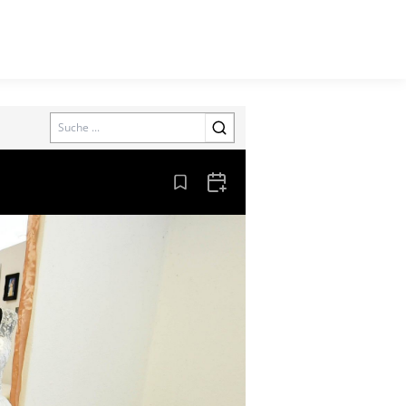
Search
Aus den Lesezeichen entfernen
Zum Kalender hinzufügen