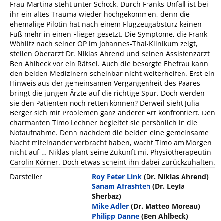
Frau Martina steht unter Schock. Durch Franks Unfall ist bei
ihr ein altes Trauma wieder hochgekommen, denn die
ehemalige Pilotin hat nach einem Flugzeugabsturz keinen
Fuß mehr in einen Flieger gesetzt. Die Symptome, die Frank
Wöhlitz nach seiner OP im Johannes-Thal-Klinikum zeigt,
stellen Oberarzt Dr. Niklas Ahrend und seinen Assistenzarzt
Ben Ahlbeck vor ein Rätsel. Auch die besorgte Ehefrau kann
den beiden Medizinern scheinbar nicht weiterhelfen. Erst ein
Hinweis aus der gemeinsamen Vergangenheit des Paares
bringt die jungen Ärzte auf die richtige Spur. Doch werden
sie den Patienten noch retten können? Derweil sieht Julia
Berger sich mit Problemen ganz anderer Art konfrontiert. Den
charmanten Timo Lechner begleitet sie persönlich in die
Notaufnahme. Denn nachdem die beiden eine gemeinsame
Nacht miteinander verbracht haben, wacht Timo am Morgen
nicht auf … Niklas plant seine Zukunft mit Physiotherapeutin
Carolin Körner. Doch etwas scheint ihn dabei zurückzuhalten.
Darsteller
Roy Peter Link
(Dr. Niklas Ahrend)
Sanam Afrashteh
(Dr. Leyla
Sherbaz)
Mike Adler
(Dr. Matteo Moreau)
Philipp Danne
(Ben Ahlbeck)