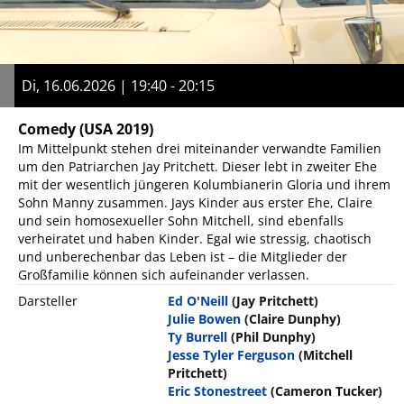
Di, 16.06.2026 | 19:40 - 20:15
Comedy
(USA 2019)
Im Mittelpunkt stehen drei miteinander verwandte Familien
um den Patriarchen Jay Pritchett. Dieser lebt in zweiter Ehe
mit der wesentlich jüngeren Kolumbianerin Gloria und ihrem
Sohn Manny zusammen. Jays Kinder aus erster Ehe, Claire
und sein homosexueller Sohn Mitchell, sind ebenfalls
verheiratet und haben Kinder. Egal wie stressig, chaotisch
und unberechenbar das Leben ist – die Mitglieder der
Großfamilie können sich aufeinander verlassen.
Darsteller
Ed O'Neill
(Jay Pritchett)
Julie Bowen
(Claire Dunphy)
Ty Burrell
(Phil Dunphy)
Jesse Tyler Ferguson
(Mitchell
Pritchett)
Eric Stonestreet
(Cameron Tucker)