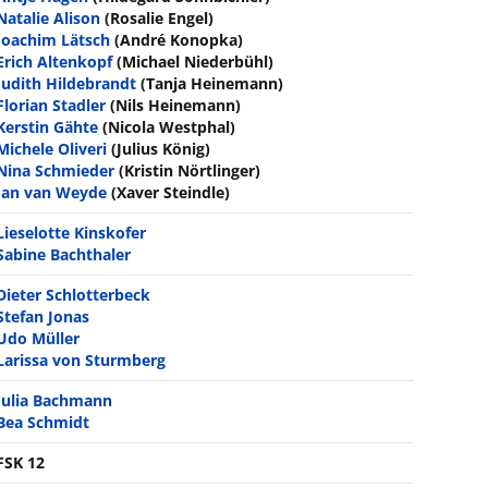
Natalie Alison
(Rosalie Engel)
Joachim Lätsch
(André Konopka)
Erich Altenkopf
(Michael Niederbühl)
Judith Hildebrandt
(Tanja Heinemann)
Florian Stadler
(Nils Heinemann)
Kerstin Gähte
(Nicola Westphal)
Michele Oliveri
(Julius König)
Nina Schmieder
(Kristin Nörtlinger)
Jan van Weyde
(Xaver Steindle)
Lieselotte Kinskofer
Sabine Bachthaler
Dieter Schlotterbeck
Stefan Jonas
Udo Müller
Larissa von Sturmberg
Julia Bachmann
Bea Schmidt
FSK 12