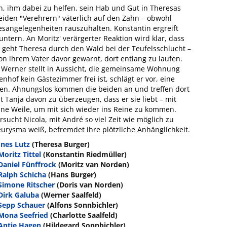
, ihm dabei zu helfen, sein Hab und Gut in Theresas
eiden "Verehrern" väterlich auf den Zahn – obwohl
besangelegenheiten rauszuhalten. Konstantin ergreift
tern. An Moritz' verärgerter Reaktion wird klar, dass
 geht Theresa durch den Wald bei der Teufelsschlucht –
on ihrem Vater davor gewarnt, dort entlang zu laufen.
 Werner stellt in Aussicht, die gemeinsame Wohnung
nhof kein Gästezimmer frei ist, schlägt er vor, eine
gen. Ahnungslos kommen die beiden an und treffen dort
t Tanja davon zu überzeugen, dass er sie liebt – mit
ine Weile, um mit sich wieder ins Reine zu kommen.
sucht Nicola, mit André so viel Zeit wie möglich zu
urysma weiß, befremdet ihre plötzliche Anhänglichkeit.
Ines Lutz
(Theresa Burger)
Moritz Tittel
(Konstantin Riedmüller)
Daniel Fünffrock
(Moritz van Norden)
Ralph Schicha
(Hans Burger)
Simone Ritscher
(Doris van Norden)
Dirk Galuba
(Werner Saalfeld)
Sepp Schauer
(Alfons Sonnbichler)
Mona Seefried
(Charlotte Saalfeld)
Antje Hagen
(Hildegard Sonnbichler)